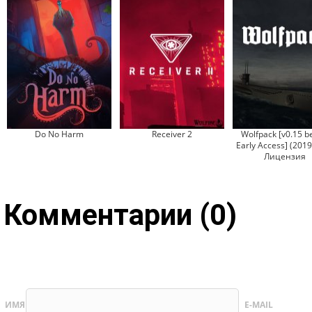
Do No Harm
Receiver 2
Wolfpack [v0.15 b
Early Access] (2019
Лицензия
Комментарии (0)
ИМЯ
E-MAIL