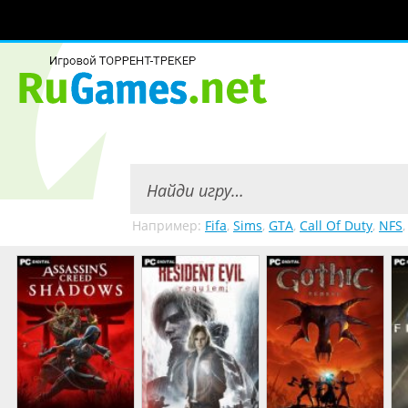
Например:
Fifa
,
Sims
,
GTA
,
Call Of Duty
,
NFS