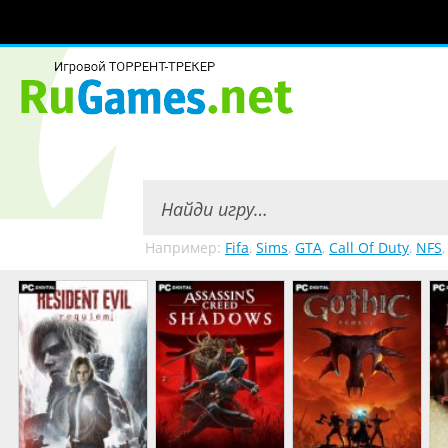
Например:
Fifa
,
Sims
,
GTA
,
Call Of Duty
,
NFS