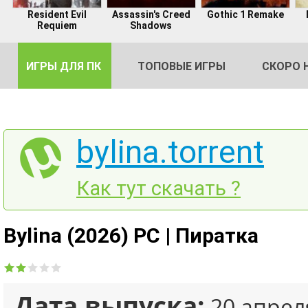
Resident Evil
Assassin's Creed
Gothic 1 Remake
Requiem
Shadows
ИГРЫ ДЛЯ ПК
ТОПОВЫЕ ИГРЫ
СКОРО 
bylina.torrent
DE
Как тут скачать ?
2
Bylina (2026) PC | Пиратка
Дата выпуска:
20 апрел