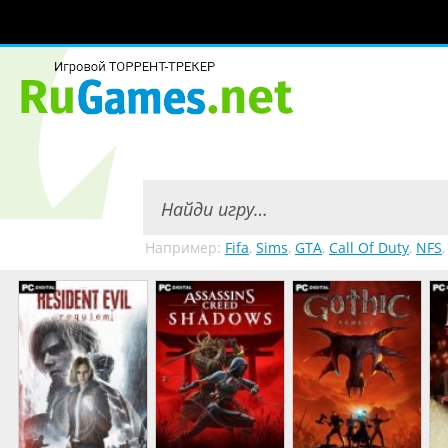
Например:
Fifa
,
Sims
,
GTA
,
Call Of Duty
,
NFS