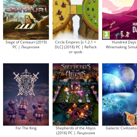
Siege of Centauri (2019)
Circle Empires [v 1.2.1 +
Hundred Days 
PC | Лицензия
DLC] (2018) PC | RePack
Winemaking Simul
от qoob
For The King
Shepherds of the Abyss
Galactic Civilization
(2016) PC | Лицензия