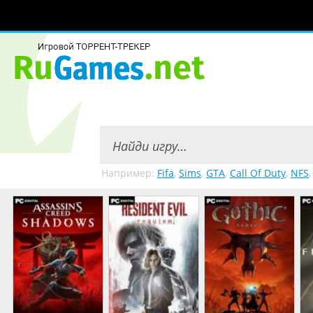
Например:
Fifa
,
Sims
,
GTA
,
Call Of Duty
,
NFS