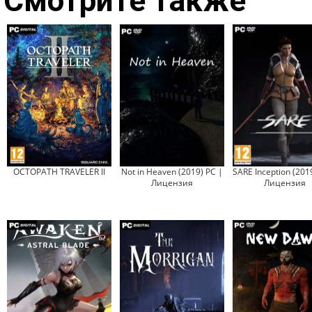
Смотрите также
OCTOPATH TRAVELER II
Not in Heaven (2019) PC |
SARE Inception (201
Лицензия
Лицензия