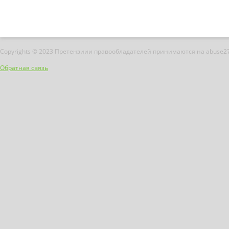
Copyrights © 2023 Претензиии правообладателей принимаются на abuse2
Обратная связь