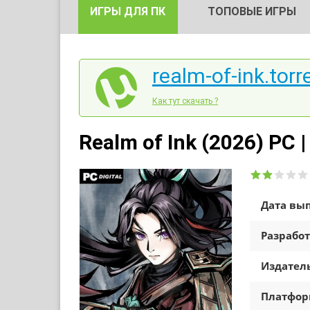
ИГРЫ ДЛЯ ПК
ТОПОВЫЕ ИГРЫ
realm-of-ink.torr
Как тут скачать ?
Realm of Ink (2026) PC 
Дата вып
Разработ
Издатель
Платфо