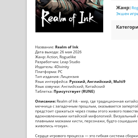
Жанр:
Rog
Экшен игр
Категори
Название:
Realm of Ink
Дата выхода: 26 мая 2026
Жанр: Action, Roguelike
Разработчик: Leap Studio
Издатель: 4Divinity
Платформа: PC
Тип издания: Лицензия
Язык интерфейса:
Русский, Английский, Multi9
Язык озвучки: Английский, Китайский
Таблетка:
Присутствует (RUNE)
Описание:
Realm of Ink - мир, где традиционная кита
мечница с загадочным прошлым, оказывается запертой
предстоит сражаться через главы этого живого повеств
вдохновленными китайской мифологией. Визуальный ст
плавными мазками кисти, персонажи, будто сошедшие
живопись «гохуа».
Сердце игрового процесса — это гибкая система сборк