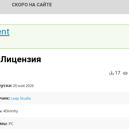
СКОРО НА САЙТЕ
ent
| Лицензия
17
уска:
26 мая 2026
чик:
Leap Studio
:
4Divinity
рмы
: PC