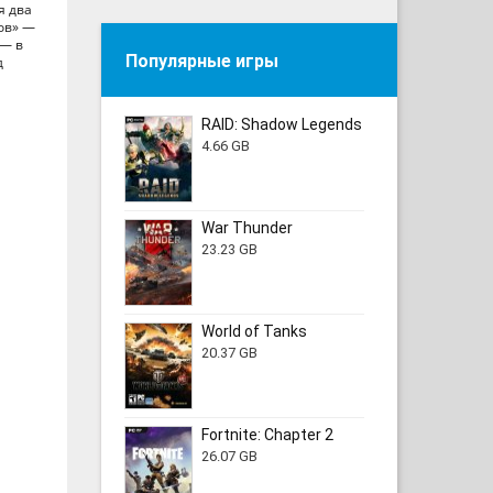
я два
ов» —
 — в
Популярные игры
д
RAID: Shadow Legends
4.66 GB
War Thunder
23.23 GB
World of Tanks
20.37 GB
Fortnite: Chapter 2
26.07 GB