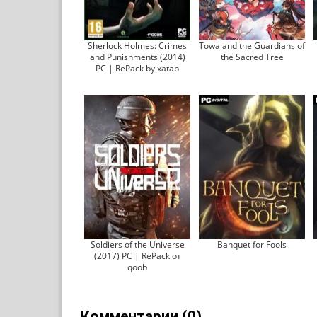
Sherlock Holmes: Crimes
Towa and the Guardians of
and Punishments (2014)
the Sacred Tree
PC | RePack by xatab
Soldiers of the Universe
Banquet for Fools
(2017) PC | RePack от
qoob
Комментарии (0)