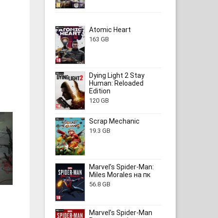
Atomic Heart
163 GB
Dying Light 2 Stay
Human: Reloaded
Edition
120 GB
Scrap Mechanic
19.3 GB
Marvel’s Spider-Man:
Miles Morales на пк
56.8 GB
Marvel’s Spider-Man