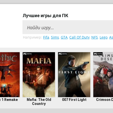
Лучшие игры для ПК
Например:
Fifa
,
Sims
,
GTA
,
Call Of Duty
,
NFS
,
Lego
,
As
c 1 Remake
Mafia: The Old
007 First Light
Crimson 
Country