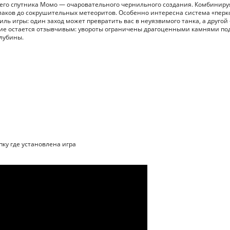
его спутника Момо — очаровательного чернильного создания. Комбиниру
блаков до сокрушительных метеоритов. Особенно интересна система «перк
ь игры: один заход может превратить вас в неуязвимого танка, а другой
ение остается отзывчивым: увороты ограничены драгоценными камнями по
глубины.
пку где установлена игра