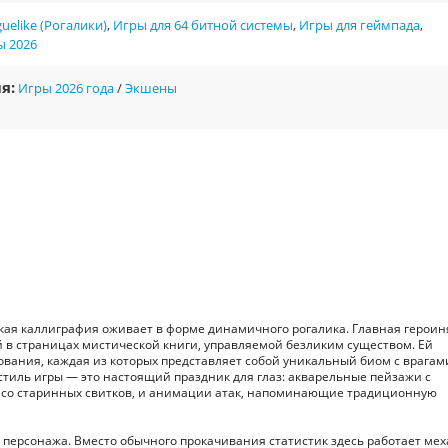
uelike (Рогалики)
,
Игры для 64 битной системы
,
Игры для геймпада
,
ы 2026
я:
Игры 2026 года
/
Экшены
йская каллиграфия оживает в форме динамичного рогалика. Главная героиня
 в страницах мистической книги, управляемой безликим существом. Ей
ования, каждая из которых представляет собой уникальный биом с врагам
иль игры — это настоящий праздник для глаз: акварельные пейзажи с
 со старинных свитков, и анимации атак, напоминающие традиционную
и персонажа. Вместо обычного прокачивания статистик здесь работает ме