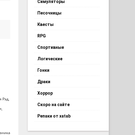
Симуляторы
Песочницы
Квесты
RPG
Спортивные
Логические
Гонки
Драки
Хоррор
 Рэд,
Скоро на сайте
и,
Репаки от xatab
ханика