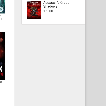
Assassin's Creed
Shadows
176 GB
e
 1
n -