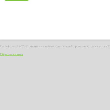
Copyrights © 2023 Претензиии правообладателей принимаются на abuse2
Обратная связь