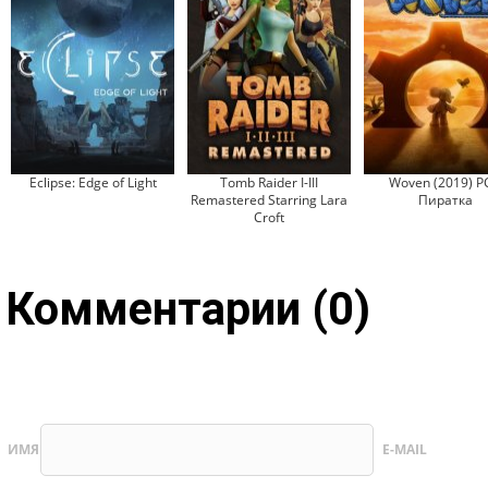
Eclipse: Edge of Light
Tomb Raider I-III
Woven (2019) P
Remastered Starring Lara
Пиратка
Croft
Комментарии (0)
ИМЯ
E-MAIL