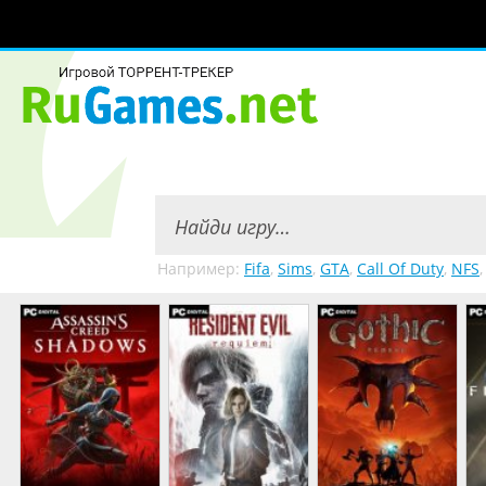
Например:
Fifa
,
Sims
,
GTA
,
Call Of Duty
,
NFS