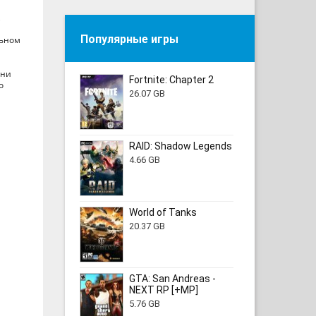
,
Популярные игры
льном
они
Fortnite: Chapter 2
о
26.07 GB
RAID: Shadow Legends
4.66 GB
World of Tanks
20.37 GB
GTA: San Andreas -
NEXT RP [+MP]
5.76 GB