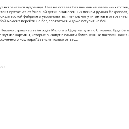
ут встречаться чудовища. Они не оставят без внимания маленьких гостей
стоит прятаться от Ужасной детки в занесённых песком руинах Некрополя,
кондитерской фабрике и уворачиваться из-под ног у гигантов в отвратите
бой момент перейти на бег, спрятаться и даже вступить в бой.
Немало страшных тайн ждёт Малого и Одну на пути по Спирали. Куда бы 
ее жуткие картины, которые вызовут в памяти болезненные воспоминания 
есконечного кошмара? Зависит только от вас…
580