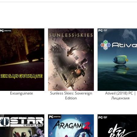
Exsanguinate
Sunless Skies: Sovereign
Ativeil (2018) PC |
Edition
Лицензия