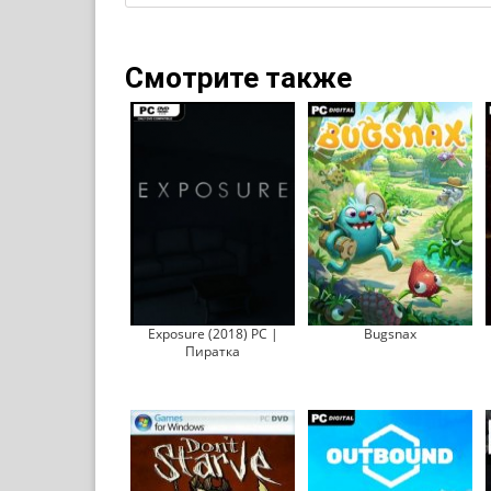
Смотрите также
Exposure (2018) PC |
Bugsnax
Пиратка