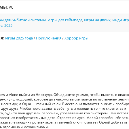
рмы
: PC
ы для 64 битной системы
,
Игры для геймпада
,
Игры на двоих
,
Инди иг
ры 2025
я:
Игры 2025 года
/
Приключения
/
Хоррор игры
чь Low и Alone выйти из Ниоткуда. Объедините усилия, чтобы выжить в опас
дну, лучших друзей, которые до знакомства скитались по пустынным земл
й носит лук, а Одна — гаечный ключ. Вместе они пытаются выжить, пробир
руг друга. Чтобы прокладывать себе путь и находить то, что скрыто, вам
ика, будь то ваш друг или персонаж, управляемый компьютером. Вам встрет
зоваться изобретательные дети. Стреляя из лука, Малой способен сбиват
ражать летающих противников, а гаечный ключ помогает Одной добивать
ть огромными механизмами.