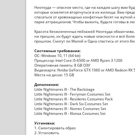
Ниоткуда — опасное место, где на каждом шагу вам буд
которые осмелятся вторгнуться в их жилища. Вам пред
спасаться от кровожадных конфетных бесят на жуткой 
парке аттракционов. Чтобы выжить, будьте готовы в лю
Красота безжизненных пейзажей Ниоткуда обманчива. 
ни пришли, их будут ждать новые опасности и всё бол
прошлом. Смогут ли Малой и Одна спастись от этого б
Системные требования:
ОС: Windows 10, 11 (64-bit)
Процессор: Intel Core i5-6500 or AMD Ryzen 3 1200
Оперативная память: 8 GB ОЗУ
Видеокарта: Nvidia GeForce GTX 1060 or AMD Radeon RX 
Места на диске: 15 GB
Дополнения:
Little Nightmares III - The Backstage
Little Nightmares III - Ferryman Costumes Set
Little Nightmares III - Residents Costumes Pack
Little Nightmares III - Dark Six Costumes Set
Little Nightmares III - Nomes Costumes Set
Little Nightmares III - Klonoa Costumes Set
Установка:
1. Смонтировать образ
2. Установить