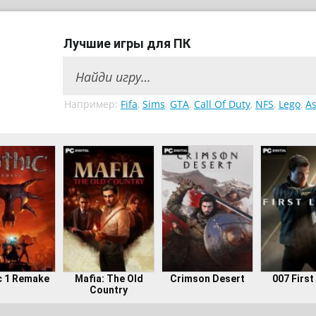
Лучшие игры для ПК
Например:
Fifa
,
Sims
,
GTA
,
Call Of Duty
,
NFS
,
Lego
,
As
c 1 Remake
Mafia: The Old
Crimson Desert
007 First
Country