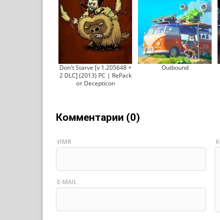
Don't Starve [v 1.205648 +
Outbound
2 DLC] (2013) PC | RePack
от Decepticon
Комментарии (0)
ИМЯ
К
E-MAIL