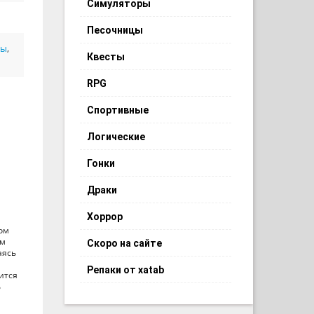
Симуляторы
Песочницы
ры
,
Квесты
RPG
Спортивные
Логические
Гонки
Драки
Хоррор
ном
ям
Скоро на сайте
аясь
Репаки от xatab
ится
ь