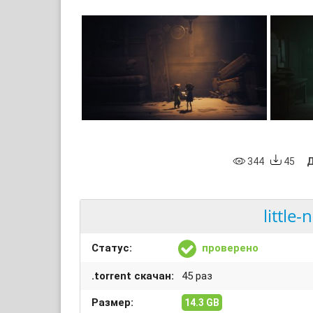
344
45
Д
little-
Статус:
проверено
.torrent скачан:
45 раз
Размер:
14.3 GB