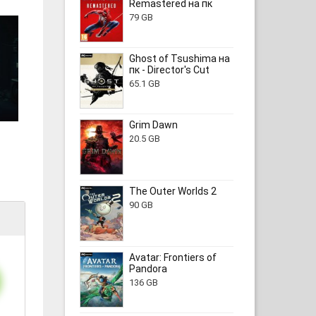
Remastered на пк
79 GB
Ghost of Tsushima на
пк - Director's Cut
65.1 GB
Grim Dawn
20.5 GB
The Outer Worlds 2
90 GB
Avatar: Frontiers of
Pandora
136 GB