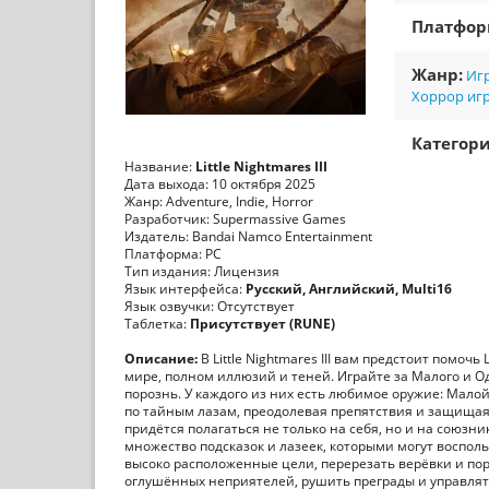
Платфо
Жанр:
Игр
Хоррор иг
Категори
Название:
Little Nightmares III
Дата выхода: 10 октября 2025
Жанр: Adventure, Indie, Horror
Разработчик: Supermassive Games
Издатель: Bandai Namco Entertainment
Платформа: PC
Тип издания: Лицензия
Язык интерфейса:
Русский, Английский, Multi16
Язык озвучки: Отсутствует
Таблетка:
Присутствует (RUNE)
Описание:
В Little Nightmares III вам предстоит помо
мире, полном иллюзий и теней. Играйте за Малого и О
порознь. У каждого из них есть любимое оружие: Мало
по тайным лазам, преодолевая препятствия и защищая д
придётся полагаться не только на себя, но и на союзн
множество подсказок и лазеек, которыми могут восполь
высоко расположенные цели, перерезать верёвки и по
оглушённых неприятелей, рушить преграды и управля