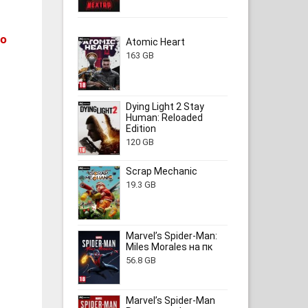
но
Atomic Heart
163 GB
Dying Light 2 Stay
Human: Reloaded
Edition
120 GB
Scrap Mechanic
19.3 GB
Marvel’s Spider-Man:
Miles Morales на пк
56.8 GB
Marvel’s Spider-Man