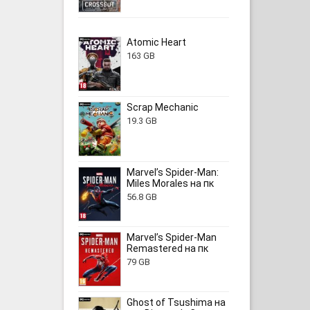
Atomic Heart
163 GB
Scrap Mechanic
19.3 GB
Marvel’s Spider-Man:
Miles Morales на пк
56.8 GB
Marvel’s Spider-Man
Remastered на пк
79 GB
Ghost of Tsushima на