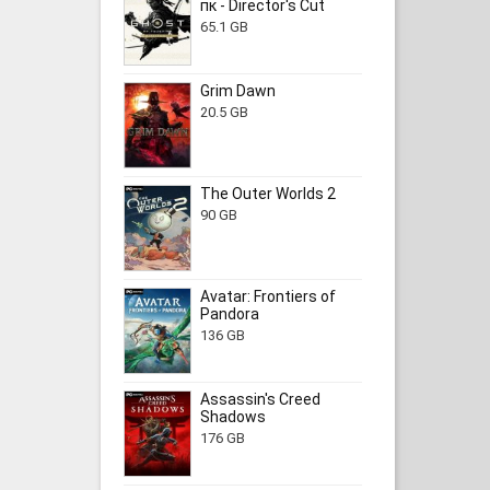
пк - Director's Cut
65.1 GB
Grim Dawn
20.5 GB
The Outer Worlds 2
90 GB
Avatar: Frontiers of
Pandora
136 GB
Assassin's Creed
Shadows
176 GB