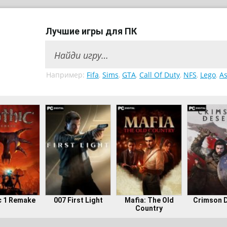
Лучшие игры для ПК
Например:
Fifa
,
Sims
,
GTA
,
Call Of Duty
,
NFS
,
Lego
,
As
c 1 Remake
007 First Light
Mafia: The Old
Crimson 
Country