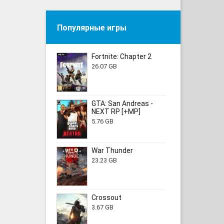
Популярные игры
Fortnite: Chapter 2
26.07 GB
GTA: San Andreas -
NEXT RP [+MP]
5.76 GB
War Thunder
23.23 GB
Crossout
3.67 GB