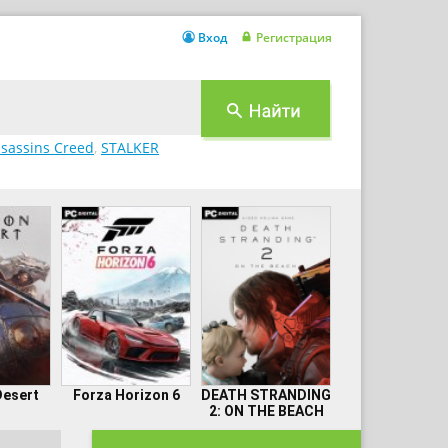
Вход
Регистрация
sassins Creed
,
STALKER
Desert
Forza Horizon 6
DEATH STRANDING
2: ON THE BEACH