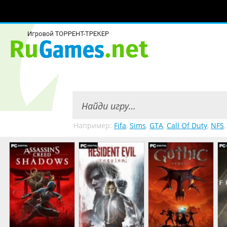
Например:
Fifa
,
Sims
,
GTA
,
Call Of Duty
,
NFS