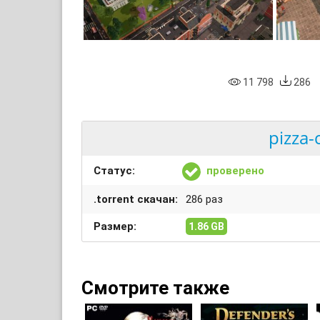
11 798
286
pizza-
Статус:
проверено
.torrent скачан:
286 раз
Размер:
1.86 GB
Смотрите также