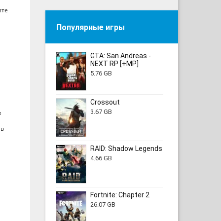
ите
Популярные игры
GTA: San Andreas -
NEXT RP [+MP]
5.76 GB
Crossout
3.67 GB
е
 в
RAID: Shadow Legends
4.66 GB
Fortnite: Chapter 2
26.07 GB