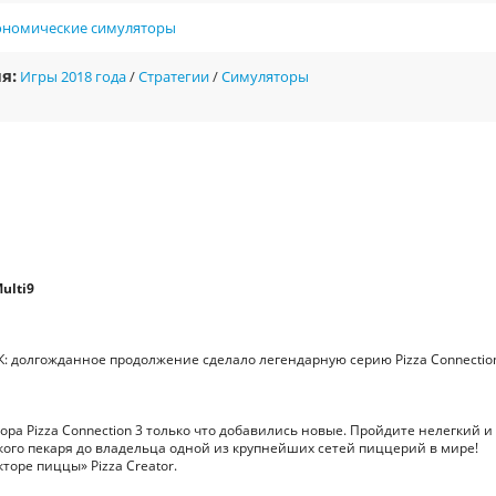
ономические симуляторы
я:
Игры 2018 года
/
Стратегии
/
Симуляторы
ulti9
К: долгожданное продолжение сделало легендарную серию Pizza Connectio
а Pizza Connection 3 только что добавились новые. Пройдите нелегкий и
кого пекаря до владельца одной из крупнейших сетей пиццерий в мире!
оре пиццы» Pizza Creator.