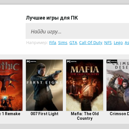
Лучшие игры для ПК
Например:
Fifa
,
Sims
,
GTA
,
Call Of Duty
,
NFS
,
Lego
,
As
c 1 Remake
007 First Light
Mafia: The Old
Crimson 
Country