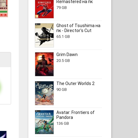
Remastered на пк
79 GB
Ghost of Tsushima на
пк - Director's Cut
65.1 GB
Grim Dawn
20.5 GB
The Outer Worlds 2
90 GB
Avatar: Frontiers of
Pandora
136 GB