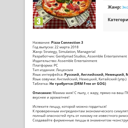
Жанр:
Эк
Категори
Название:
Pizza Connection 3
Год выпуска: 22 марта 2018
Жанр: Strategy, Simulation, Managerial
Разработчик: Gentlymad Studios, Assemble Entertainment
Издательство: Assemble Entertainment
Платформа: PC
Тип издания: Лицензия
Язык интерфейса:
Русский, Английский, Немецкий, M
Язык озвучки: Английский, Немецкий, Китайский (упр.)
Таблэтка:
Не требуется (DRM Free от GOG)
Описание:
Мамма мия! С пылу, с жару, прямо на ваш П
вкуснее и ароматнее!
Испеките пиццу, которой можно гордиться!
К проверенным ингредиентам экономического симулятор
полный опасностей путь от никому не известного римс
Создавайте фирменные пиццы в знаменитом «конструкт