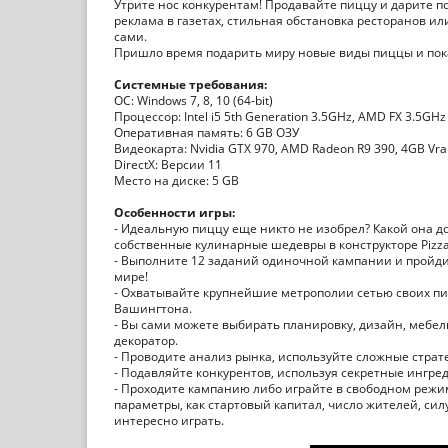
Утрите нос конкурентам! Продавайте пиццу и дарите 
реклама в газетах, стильная обстановка ресторанов ил
сами.
Пришло время подарить миру новые виды пиццы и пока
Системные требования:
ОС: Windows 7, 8, 10 (64-bit)
Процессор: Intel i5 5th Generation 3.5GHz, AMD FX 3.5GHz
Оперативная память: 6 GB ОЗУ
Видеокарта: Nvidia GTX 970, AMD Radeon R9 390, 4GB Vr
DirectX: Версии 11
Место на диске: 5 GB
Особенности игры:
- Идеальную пиццу еще никто не изобрел? Какой она д
собственные кулинарные шедевры в конструкторе Pizza 
- Выполните 12 заданий одиночной кампании и пройди
мире!
- Охватывайте крупнейшие метрополии сетью своих пиц
Вашингтона.
- Вы сами можете выбирать планировку, дизайн, мебель
декоратор.
- Проводите анализ рынка, используйте сложные стра
- Подавляйте конкурентов, используя секретные ингред
- Проходите кампанию либо играйте в свободном режи
параметры, как стартовый капитал, число жителей, силу
интересно играть.