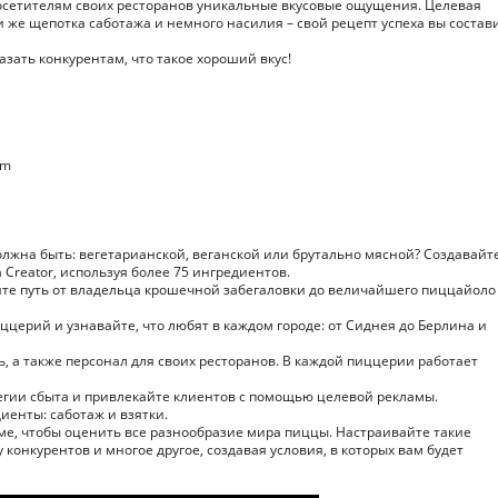
посетителям своих ресторанов уникальные вкусовые ощущения. Целевая
и же щепотка саботажа и немного насилия – свой рецепт успеха вы состав
зать конкурентам, что такое хороший вкус!
am
олжна быть: вегетарианской, веганской или брутально мясной? Создавайт
Creator, используя более 75 ингредиентов.
те путь от владельца крошечной забегаловки до величайшего пиццайоло
церий и узнавайте, что любят в каждом городе: от Сиднея до Берлина и
, а также персонал для своих ресторанов. В каждой пиццерии работает
тегии сбыта и привлекайте клиентов с помощью целевой рекламы.
иенты: саботаж и взятки.
ме, чтобы оценить все разнообразие мира пиццы. Настраивайте такие
 конкурентов и многое другое, создавая условия, в которых вам будет