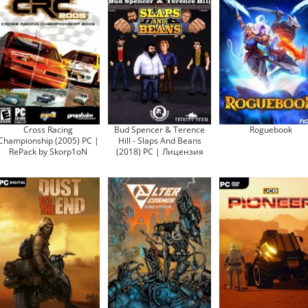
Cross Racing
Bud Spencer & Terence
Roguebook
Championship (2005) PC |
Hill - Slaps And Beans
RePack by Skorp1oN
(2018) PC | Лицензия