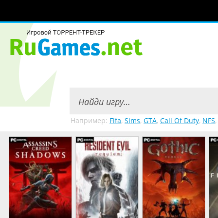
Например:
Fifa
,
Sims
,
GTA
,
Call Of Duty
,
NFS