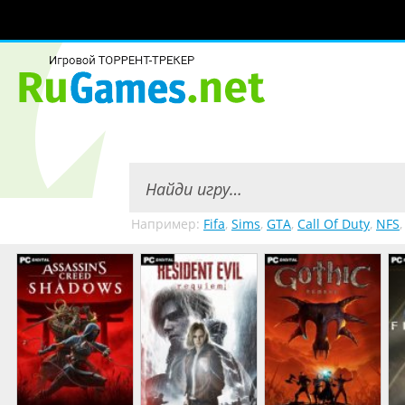
Например:
Fifa
,
Sims
,
GTA
,
Call Of Duty
,
NFS