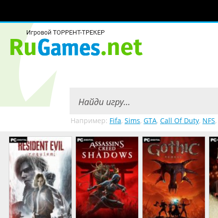
Например:
Fifa
,
Sims
,
GTA
,
Call Of Duty
,
NFS