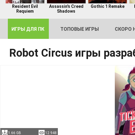
Resident Evil
Assassin's Creed
Gothic 1 Remake
Requiem
Shadows
ИГРЫ ДЛЯ ПК
ТОПОВЫЕ ИГРЫ
СКОРО 
Robot Circus игры разр
DE
2
1.66 GB
12 948