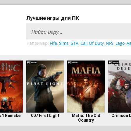
Лучшие игры для ПК
Например:
Fifa
,
Sims
,
GTA
,
Call Of Duty
,
NFS
,
Lego
,
As
c 1 Remake
007 First Light
Mafia: The Old
Crimson 
Country