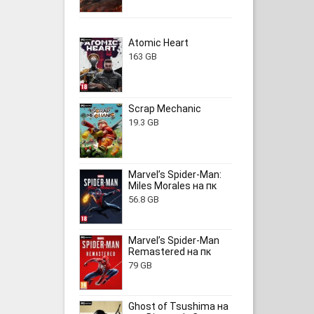
Atomic Heart
163 GB
Scrap Mechanic
19.3 GB
Marvel’s Spider-Man:
Miles Morales на пк
56.8 GB
Marvel’s Spider-Man
Remastered на пк
79 GB
Ghost of Tsushima на