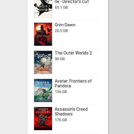
пк - Director's Cut
65.1 GB
Grim Dawn
20.5 GB
The Outer Worlds 2
90 GB
Avatar: Frontiers of
Pandora
136 GB
Assassin's Creed
Shadows
176 GB