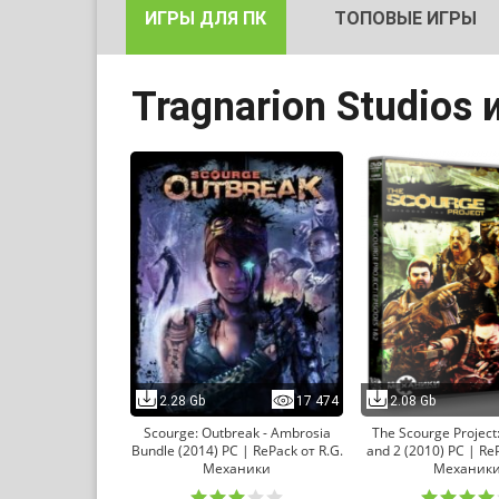
ИГРЫ ДЛЯ ПК
ТОПОВЫЕ ИГРЫ
Tragnarion Studios
2.28 Gb
17 474
2.08 Gb
Scourge: Outbreak - Ambrosia
The Scourge Project
Bundle (2014) PC | RePack от R.G.
and 2 (2010) PC | ReP
Механики
Механик