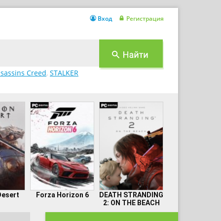
Вход
Регистрация
sassins Creed
,
STALKER
Desert
Forza Horizon 6
DEATH STRANDING
2: ON THE BEACH