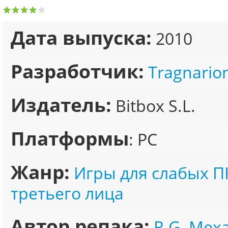
Дата выпуска:
2010
Разработчик:
Tragnario
Издатель:
Bitbox S.L.
Платформы
: PC
Жанр:
Игры для слабых П
третьего лица
Автор репака:
R.G. Мех