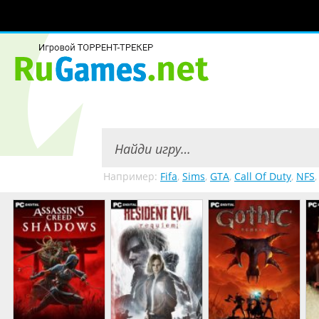
Например:
Fifa
,
Sims
,
GTA
,
Call Of Duty
,
NFS