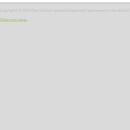
Copyrights © 2023 Претензиии правообладателей принимаются на abuse2
Обратная связь