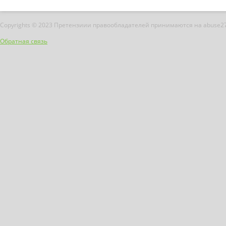
Copyrights © 2023 Претензиии правообладателей принимаются на abuse2
Обратная связь