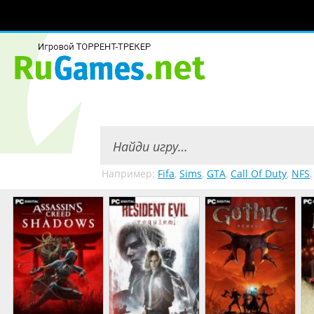
Например:
Fifa
,
Sims
,
GTA
,
Call Of Duty
,
NFS