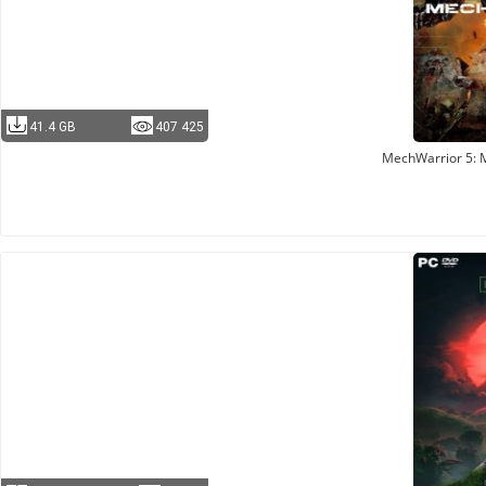
41.4 GB
407 425
MechWarrior 5: 