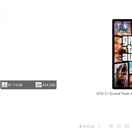
91.74 GB
334 288
GTA 5 / Grand Theft 
назад
1
18
19
20