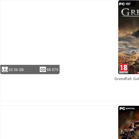
20.36 GB
98 079
GreedFall: Gol