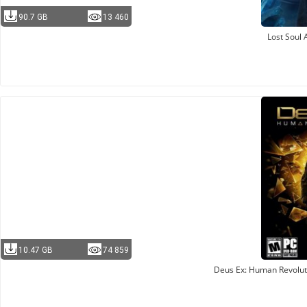
90.7 GB
13 460
Lost Soul 
10.47 GB
74 859
Deus Ex: Human Revoluti