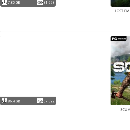
7.80 GB
31 693
LOST EM
86.4 GB
67 522
SCU