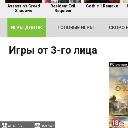
Assassin's Creed
Resident Evil
Gothic 1 Remake
Shadows
Requiem
ИГРЫ ДЛЯ ПК
ТОПОВЫЕ ИГРЫ
СКОРО 
Игры от 3-го лица
DE
2
41.48 GB
368 849