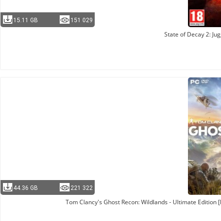
15.11 GB
151 029
State of Decay 2: Ju
44.36 GB
221 322
Tom Clancy's Ghost Recon: Wildlands - Ultimate Edition 