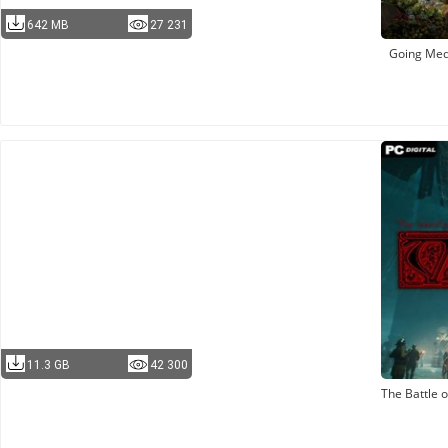
642 MB
27 231
Going Med
11.3 GB
42 300
The Battle o