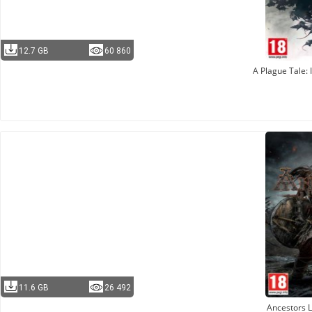
12.7 GB
60 860
A Plague Tale:
11.6 GB
26 492
Ancestors 