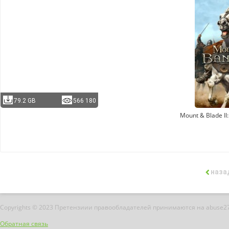
79.2 GB
566 180
Mount & Blade II
наза
Copyrights © 2023 Претензиии правообладателей принимаются на abuse2
Обратная связь