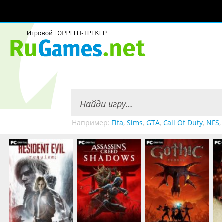
Например:
Fifa
,
Sims
,
GTA
,
Call Of Duty
,
NFS