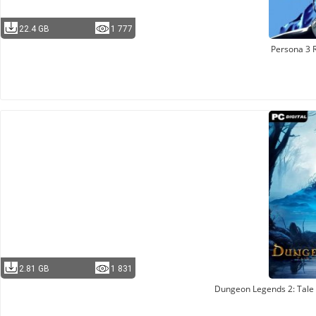
22.4 GB
1 777
Persona 3 
2.81 GB
1 831
Dungeon Legends 2: Tale 