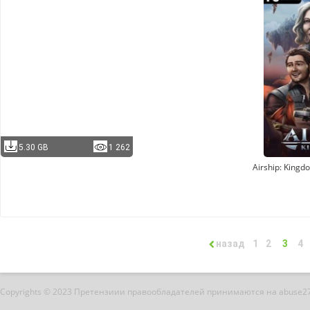
5.30 GB
1 262
Airship: Kingd
назад
1
2
3
4
Copyrights © 2023 Претензиии правообладателей принимаются на abuse2