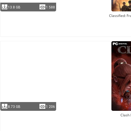
13.8 GB
1 588
Classified: F
8.73 GB
1 206
Clash I