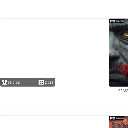
39.6 GB
2 589
BEAS