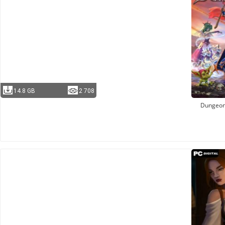
14.8 GB
2 708
Dungeon