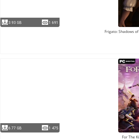
3.93 GB
1 691
Frigato: Shadows of
6.77 GB
1 475
For The Ki