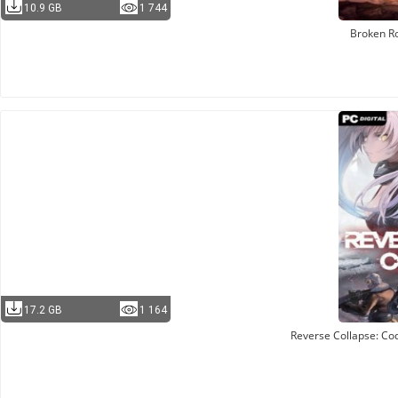
10.9 GB
1 744
Broken R
17.2 GB
1 164
Reverse Collapse: C