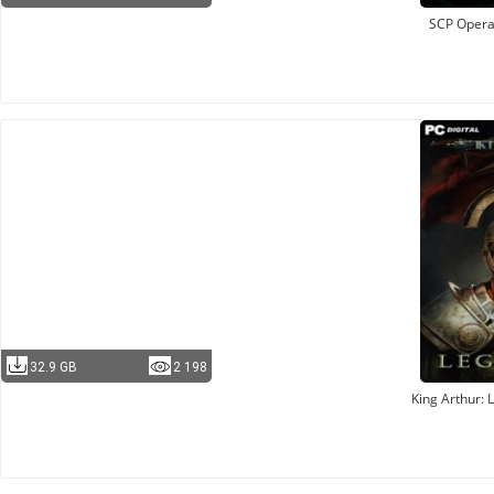
SCP Opera
32.9 GB
2 198
King Arthur: 