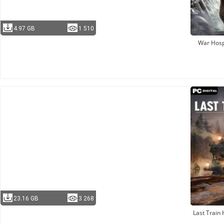
4.97 GB
1 510
War Hosp
23.16 GB
3 268
Last Train