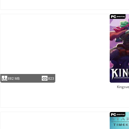
882 MB
823
Kingsve