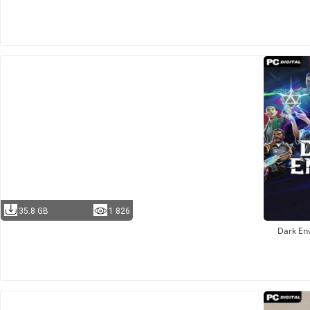
35.8 GB
1 826
Dark En