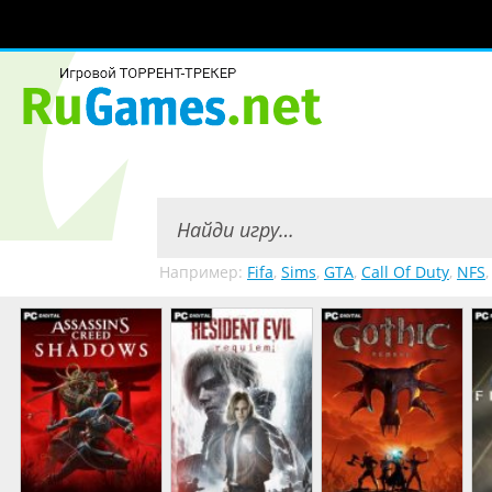
Например:
Fifa
,
Sims
,
GTA
,
Call Of Duty
,
NFS