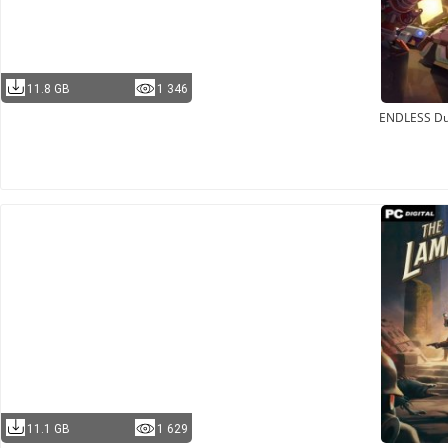
11.8 GB
1 346
ENDLESS D
11.1 GB
1 629