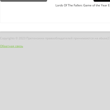
Lords Of The Fallen: Game of the Year E
Copyrights © 2023 Претензиии правообладателей принимаются на abuse2
Обратная связь