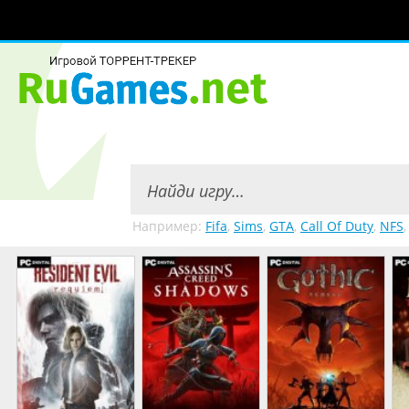
Например:
Fifa
,
Sims
,
GTA
,
Call Of Duty
,
NFS