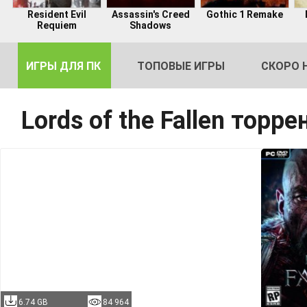
Resident Evil
Assassin's Creed
Gothic 1 Remake
Requiem
Shadows
ИГРЫ ДЛЯ ПК
ТОПОВЫЕ ИГРЫ
СКОРО 
Lords of the Fallen торре
DE
2
6.74 GB
84 964