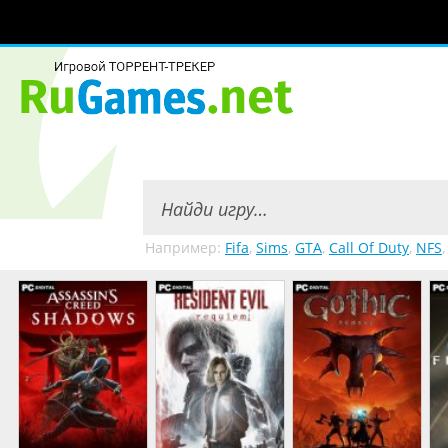
Например:
Fifa
,
Sims
,
GTA
,
Call Of Duty
,
NFS