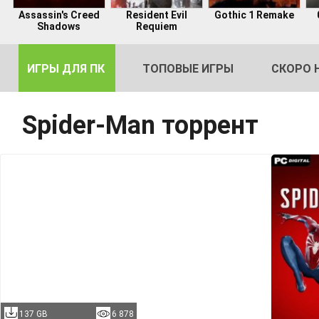
Assassin's Creed
Resident Evil
Gothic 1 Remake
Shadows
Requiem
ИГРЫ ДЛЯ ПК
ТОПОВЫЕ ИГРЫ
СКОРО 
Spider-Man торрент
DE
2
137 GB
6 878