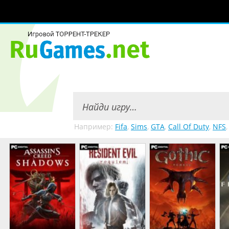
Например:
Fifa
,
Sims
,
GTA
,
Call Of Duty
,
NFS