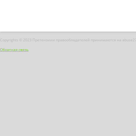
Copyrights © 2023 Претензиии правообладателей принимаются на abuse2
Обратная связь