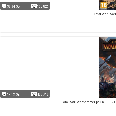
38.84 GB
130 826
Total War: War
14.13 GB
459 715
Total War: Warhammer [v 1.6.0 + 12 D