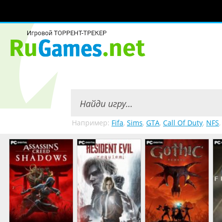
Например:
Fifa
,
Sims
,
GTA
,
Call Of Duty
,
NFS