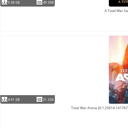
9.38 GB
49 398
A Total War S
4.91 GB
21 230
Total War Arena [0.1.25614.1417675