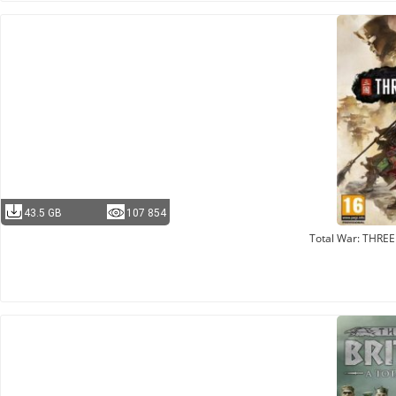
43.5 GB
107 854
Total War: THR