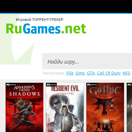
Например:
Fifa
,
Sims
,
GTA
,
Call Of Duty
,
NFS