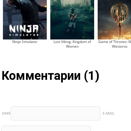
Ninja Simulator
Lost Viking: Kingdom of
Game of Thrones: W
Women
Westeros
Комментарии (1)
ИМЯ
E-MAIL