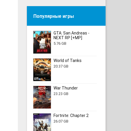
Популярные игры
GTA: San Andreas -
NEXT RP [+MP]
5.76 GB
World of Tanks
20.37 GB
War Thunder
23.23 GB
Fortnite: Chapter 2
26.07 GB