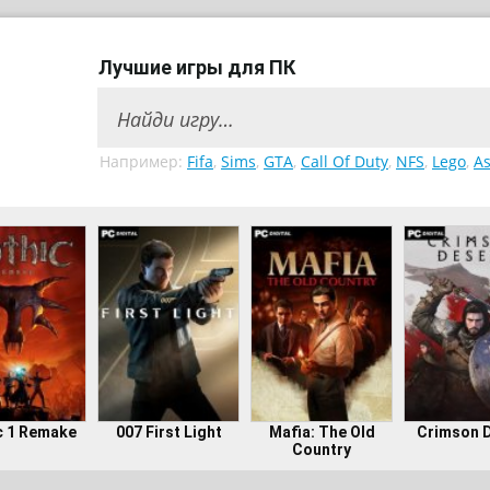
Лучшие игры для ПК
Например:
Fifa
,
Sims
,
GTA
,
Call Of Duty
,
NFS
,
Lego
,
As
c 1 Remake
007 First Light
Mafia: The Old
Crimson 
Country