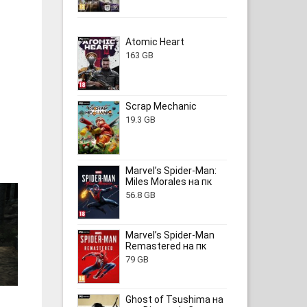
Atomic Heart
163 GB
Scrap Mechanic
19.3 GB
Marvel’s Spider-Man:
Miles Morales на пк
56.8 GB
Marvel’s Spider-Man
Remastered на пк
79 GB
Ghost of Tsushima на