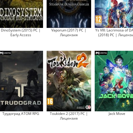
DinoSystem (2015) PC |
Vaporum (2017) PC |
Ys VIII: Lacrimosa of 
Early Access
Лицензия
(2018) PC | Лиценз
Трудоград ATOM RPG
Toukiden 2 (2017) PC |
Jack Move
Лицензия