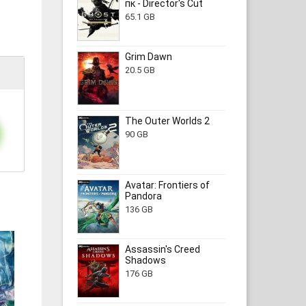
пк - Director's Cut
65.1 GB
Grim Dawn
20.5 GB
The Outer Worlds 2
90 GB
Avatar: Frontiers of
Pandora
136 GB
Assassin's Creed
Shadows
176 GB