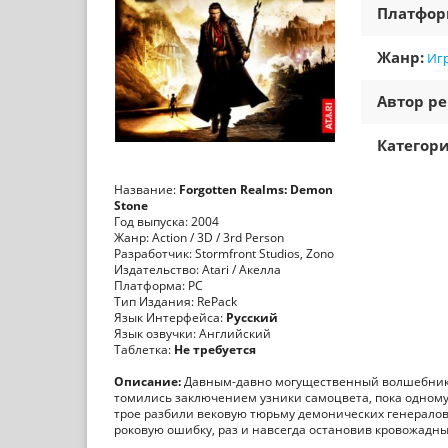
Платфо
Жанр:
Игр
Автор ре
Категори
Название:
Forgotten Realms: Demon
Stone
Год выпуска: 2004
Жанр: Action / 3D / 3rd Person
Разработчик: Stormfront Studios, Zono
Издательство: Atari / Акелла
Платформа: PC
Тип Издания: RePack
Язык Интерфейса:
Русский
Язык озвучки: Английский
Таблетка:
Не требуется
Описание:
Давным-давно могущественный волшебник з
томились заключением узники самоцвета, пока одному и
трое разбили вековую тюрьму демонических генералов
роковую ошибку, раз и навсегда остановив кровожадн