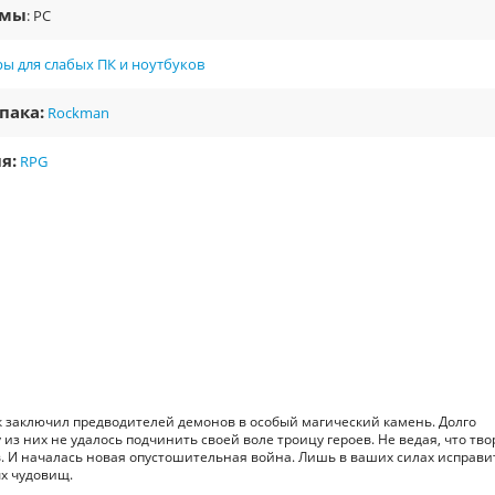
рмы
: PC
ы для слабых ПК и ноутбуков
пака:
Rockman
я:
RPG
аключил предводителей демонов в особый магический камень. Долго
з них не удалось подчинить своей воле троицу героев. Не ведая, что тво
. И началась новая опустошительная война. Лишь в ваших силах исправи
ых чудовищ.