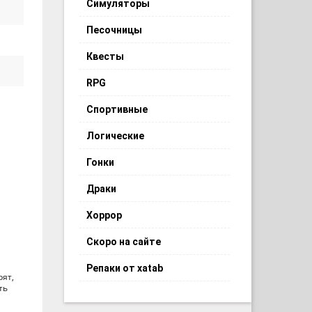
Симуляторы
Песочницы
Квесты
RPG
Спортивные
Логические
Гонки
Драки
Хоррор
Скоро на сайте
Репаки от xatab
рят,
ть