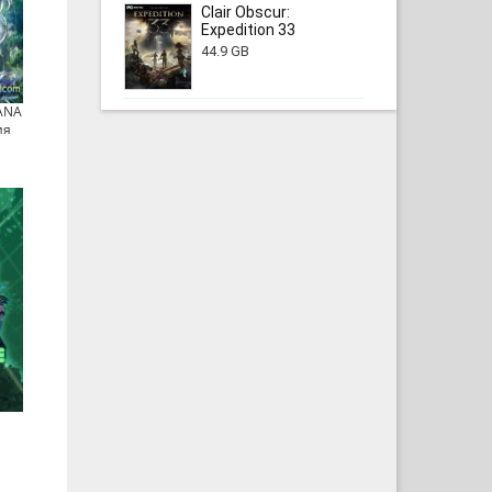
Clair Obscur:
Expedition 33
44.9 GB
DANA
ия