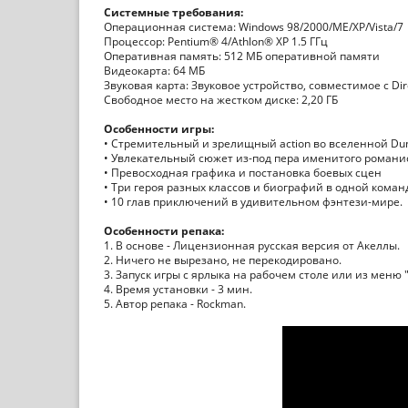
Системные требования:
Операционная система: Windows 98/2000/ME/XP/Vista/7
Процессор: Pentium® 4/Athlon® XP 1.5 ГГц
Оперативная память: 512 МБ оперативной памяти
Видеокарта: 64 МБ
Звуковая карта: Звуковое устройство, совместимое с Dir
Свободное место на жестком диске: 2,20 ГБ
Особенности игры:
• Стремительный и зрелищный action во вселенной Dun
• Увлекательный сюжет из-под пера именитого романис
• Превосходная графика и постановка боевых сцен
• Три героя разных классов и биографий в одной коман
• 10 глав приключений в удивительном фэнтези-мире.
Особенности репака:
1. В основе - Лицензионная русская версия от Акеллы.
2. Ничего не вырезано, не перекодировано.
3. Запуск игры с ярлыка на рабочем столе или из меню "
4. Время установки - 3 мин.
5. Автор репака - Rockman.