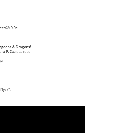
ectX® 9.0с
geons & Dragons!
та Р. Сальваторе
де
Пуск".