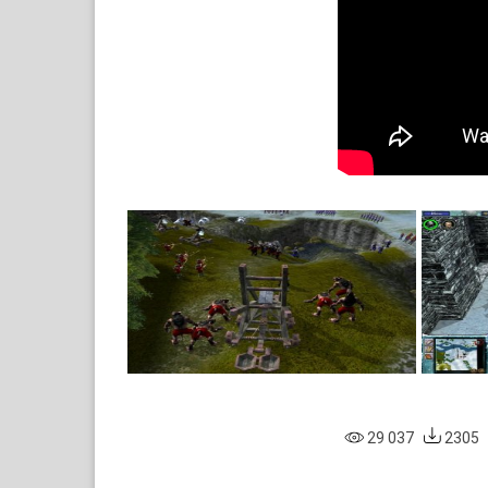
29 037
2305