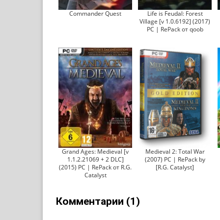
Commander Quest
Life is Feudal: Forest
Village [v 1.0.6192] (2017)
PC | RePack от qoob
Grand Ages: Mediеval [v
Medieval 2: Total War
1.1.2.21069 + 2 DLC]
(2007) PC | RePack by
(2015) PC | RePack от R.G.
[R.G. Catalyst]
Catalyst
Комментарии (1)