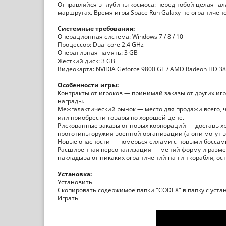
Отправляйся в глубины космоса: перед тобой целая гал
маршрутах. Время игры Space Run Galaxy не ограниче
Системные требования:
Операционная система: Windows 7 / 8 / 10
Процессор: Dual core 2.4 GHz
Оперативная память: 3 GB
Жесткий диск: 3 GB
Видеокарта: NVIDIA Geforce 9800 GT / AMD Radeon HD 3870
Особенности игры:
Контракты от игроков — принимай заказы от других и
награды.
Межгалактический рынок — место для продажи всего, 
или приобрести товары по хорошей цене.
Рискованные заказы от новых корпораций — доставь х
прототипы оружия военной организации (а они могут в
Новые опасности — померься силами с новыми боссам
Расширенная персонализация — меняй форму и размер
накладывают никаких ограничений на тип корабля, ос
Установка:
Установить
Скопировать содержимое папки "CODEX" в папку с уста
Играть