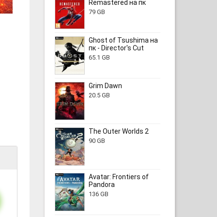
Remastered на пк
79 GB
Ghost of Tsushima на
пк - Director's Cut
65.1 GB
Grim Dawn
20.5 GB
The Outer Worlds 2
90 GB
Avatar: Frontiers of
Pandora
136 GB