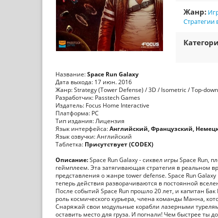
Жанр:
Иг
Стратегии 
Категори
Название:
Space Run Galaxy
Дата выхода: 17 июн. 2016
Жанр: Strategy (Tower Defense) / 3D / Isometric / Top-down
Разработчик: Passtech Games
Издатель: Focus Home Interactive
Платформа: PC
Тип издания: Лицензия
Язык интерфейса:
Английский, Французский, Немецк
Язык озвучки: Английский
Таблетка:
Присутствует (CODEX)
Описание:
Space Run Galaxy - сиквел игры Space Run
геймплеем. Эта затягивающая стратегия в реальном вр
представления о жанре tower defense. Space Run Gala
теперь действия разворачиваются в постоянной вселе
После событий Space Run прошло 20 лет, и капитан Ба
роль космического курьера, члена команды Манна, кот
Снаряжай свои модульные корабли лазерными турелям
оставить место для груза. И погнали! Чем быстрее ты 