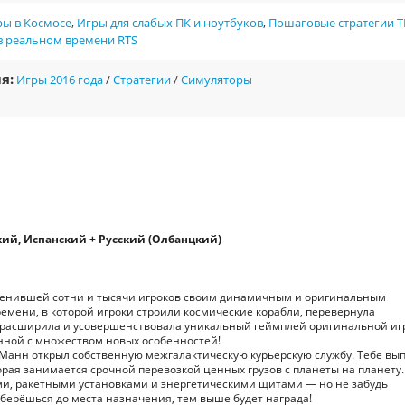
ры в Космосе
,
Игры для слабых ПК и ноутбуков
,
Пошаговые стратегии T
в реальном времени RTS
я:
Игры 2016 года
/
Стратегии
/
Симуляторы
ий, Испанский + Русский (Олбанцкий)
, пленившей сотни и тысячи игроков своим динамичным и оригинальным
емени, в которой игроки строили космические корабли, перевернула
xy расширила и усовершенствовала уникальный геймплей оригинальной иг
нной с множеством новых особенностей!
к Манн открыл собственную межгалактическую курьерскую службу. Тебе вы
орая занимается срочной перевозкой ценных грузов с планеты на планету.
и, ракетными установками и энергетическими щитами — но не забудь
доберёшься до места назначения, тем выше будет награда!