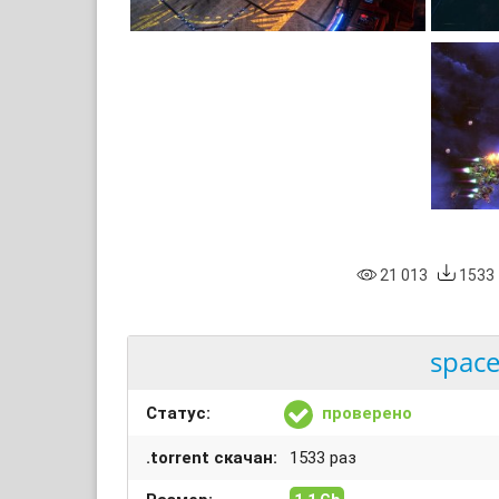
21 013
1533
space
Статус:
проверено
.torrent скачан:
1533 раз