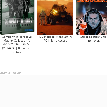
Company of Heroes 2:
JCB Pioneer: Mars (2017)
Super Seducer 3 бе
Master Collection [v
PC | Early Access
цензуры
4.0.0.21699 + DLC's]
(2014) PC | Repack от
xatab
ОММЕНТАРИЙ