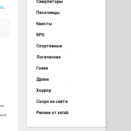
Симуляторы
BS
,
Песочницы
Квесты
RPG
Спортивные
Логические
Гонки
Драки
Хоррор
Скоро на сайте
ры:
Репаки от xatab
пала