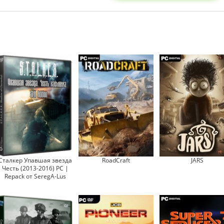
Сталкер Упавшая звезда
RoadCraft
JARS
Честь (2013-2016) PC |
Repack от SeregA-Lus