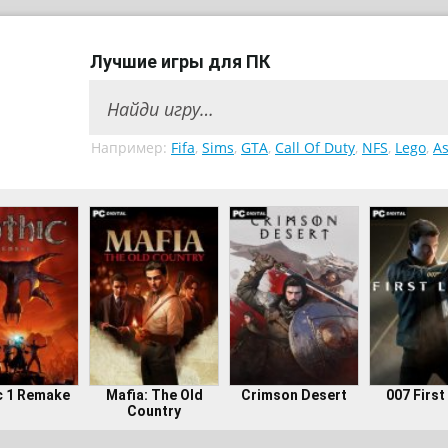
Лучшие игры для ПК
Например:
Fifa
,
Sims
,
GTA
,
Call Of Duty
,
NFS
,
Lego
,
As
c 1 Remake
Mafia: The Old
Crimson Desert
007 First
Country