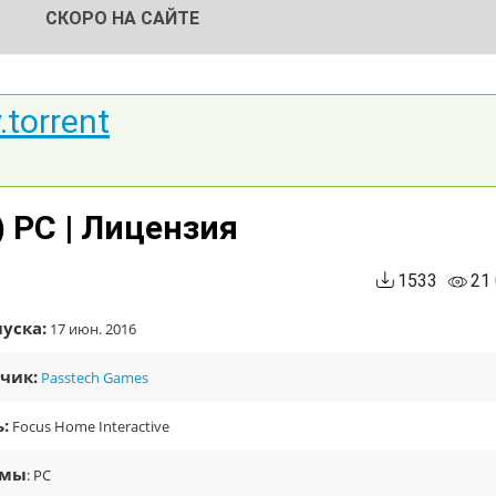
СКОРО НА САЙТЕ
.torrent
) PC | Лицензия
1533
21
уска:
17 июн. 2016
чик:
Passtech Games
:
Focus Home Interactive
рмы
: PC