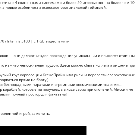
актика с 4 солнечными системами и более 50 игровых зон на более чем 10
но, а новые особенности освежают оригинальный геймплей.
 / Intel Iris 5100 | с 1 GB видеопамяти
гроков — они делают каждое прохождение уникальным и приносят отличны
что нажито непосильным трудом. Здесь можно сбыть коллегам лишние пр
рупкий груз корпорации КсеноПрайм или рискни перевезти сверохопасные
зорваться прямо на борту!)
и: беспощадными пиратами и огромными космическими тварями...
 кораблей, которые ты получаешь в ходе своих приключений. Миссии не
тавляя полный простор для фантазии!
новленной игрой, заменить.