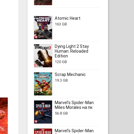
Atomic Heart
163 GB
Dying Light 2 Stay
Human: Reloaded
Edition
120 GB
Scrap Mechanic
19.3 GB
Marvel’s Spider-Man:
Miles Morales на пк
56.8 GB
Marvel’s Spider-Man