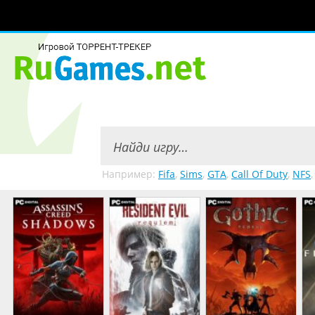
Например:
Fifa
,
Sims
,
GTA
,
Call Of Duty
,
NFS