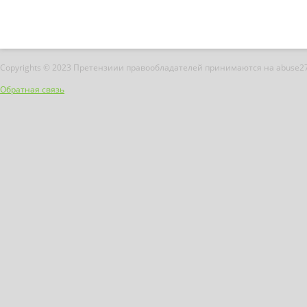
Copyrights © 2023 Претензиии правообладателей принимаются на abuse2
Обратная связь