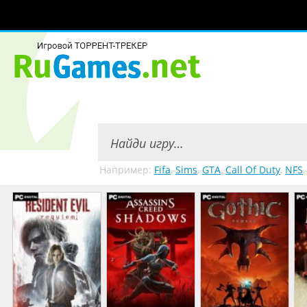
Например:
Fifa
,
Sims
,
GTA
,
Call Of Duty
,
NFS