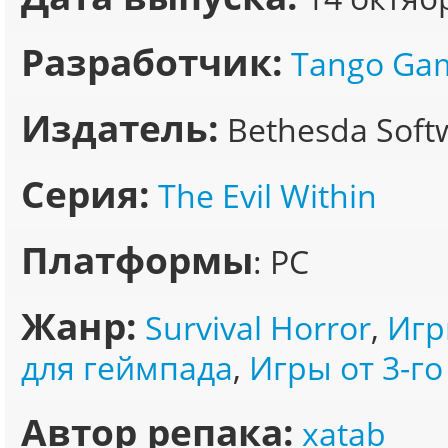
Разработчик:
Tango Ga
Издатель:
Bethesda Soft
Серия:
The Evil Within
Платформы
: PC
Жанр:
Survival Horror
,
Игр
для геймпада
,
Игры от 3-го
Автор репака:
xatab