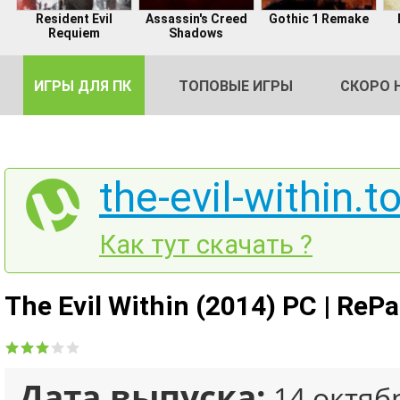
Resident Evil
Assassin's Creed
Gothic 1 Remake
Requiem
Shadows
ИГРЫ ДЛЯ ПК
ТОПОВЫЕ ИГРЫ
СКОРО 
the-evil-within.t
DE
Как тут скачать ?
2
The Evil Within (2014) PC | ReP
Дата выпуска:
14 октяб