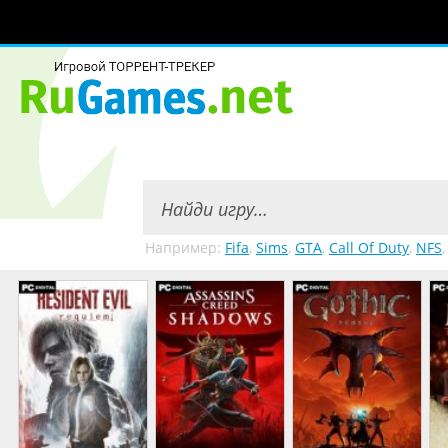
Например:
Fifa
,
Sims
,
GTA
,
Call Of Duty
,
NFS