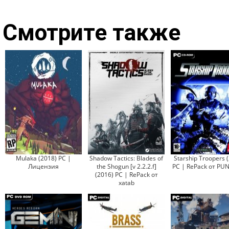
Смотрите также
Mulaka (2018) PC |
Shadow Tactics: Blades of
Starship Troopers 
Лицензия
the Shogun [v 2.2.2.f]
PC | RePack от PU
(2016) PC | RePack от
xatab