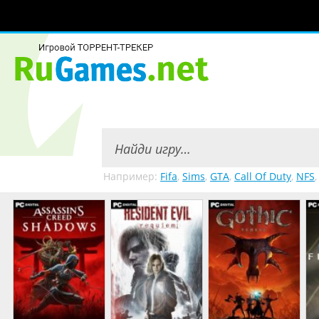
Например:
Fifa
,
Sims
,
GTA
,
Call Of Duty
,
NFS