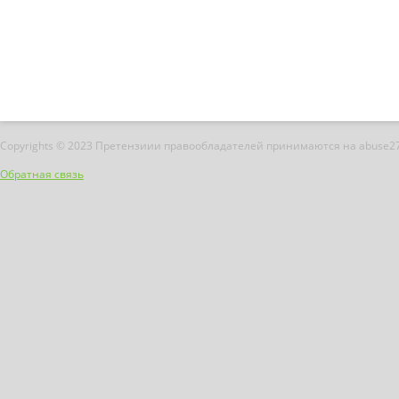
Copyrights © 2023 Претензиии правообладателей принимаются на abuse2
Обратная связь