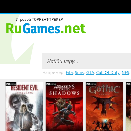
Например:
Fifa
,
Sims
,
GTA
,
Call Of Duty
,
NFS