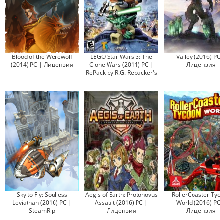
Blood of the Werewolf
LEGO Star Wars 3: The
Valley (2016) PC
(2014) PC | Лицензия
Clone Wars (2011) PC |
Лицензия
RePack by R.G. Repacker's
Sky to Fly: Soulless
Aegis of Earth: Protonovus
RollerCoaster Ty
Leviathan (2016) PC |
Assault (2016) PC |
World (2016) PC
SteamRip
Лицензия
Лицензия