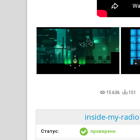
15 636
151
inside-my-radio-
Статус:
проверено