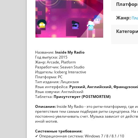
Платфо
Жанр:
Пл
Категори
Название:
Inside My Radio
Год выпуска: 2015
Жанр: Arcade, Platform
Разработчик: Seaven Studio
Издатель: Iceberg Interactive
Платформа: PC
Тип издания: Лицензия
Язык интерфейса:
Русский, Английский, Французски
Язык озвучки: Английский
Таблетка:
Присутствует (POSTMORTEM)
Описание:
Inside My Radio - это ритм-платформер, гд
препятствия тем самым подбирая ритм саундтрека. На о
постоянно увеличивать счет. Музыка зависит от действи
иной мотив.
Системные требования:
✔ Операционная система: Windows 7 / 8 / 8.1 / 10