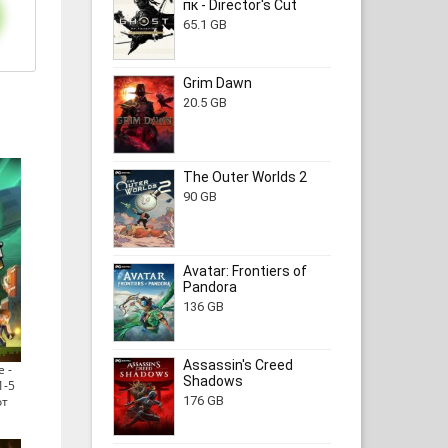
пк - Director's Cut
65.1 GB
Grim Dawn
20.5 GB
The Outer Worlds 2
90 GB
Avatar: Frontiers of
Pandora
136 GB
Assassin's Creed
e -
Shadows
1-5
от
176 GB