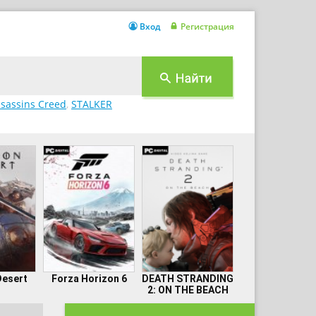
Вход
Регистрация
sassins Creed
,
STALKER
Desert
Forza Horizon 6
DEATH STRANDING
2: ON THE BEACH