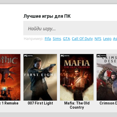
Лучшие игры для ПК
Например:
Fifa
,
Sims
,
GTA
,
Call Of Duty
,
NFS
,
Lego
,
As
c 1 Remake
007 First Light
Mafia: The Old
Crimson 
Country