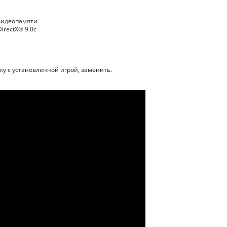
 видеопамяти
irectX® 9.0с
у с установленной игрой, заменить.