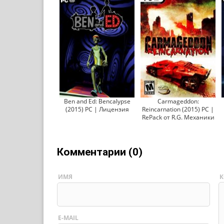
Ben and Ed: Bencalypse
Carmageddon:
(2015) PC | Лицензия
Reincarnation (2015) PC |
RePack от R.G. Механики
Комментарии (0)
ИМЯ
К
E-MAIL