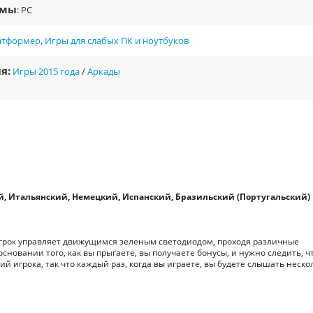
рмы
: PC
атформер
,
Игры для слабых ПК и ноутбуков
я:
Игры 2015 года
/
Аркады
й, Итальянский, Немецкий, Испанский, Бразильский (Португальский)
е игрок управляет движущимся зеленым светодиодом, проходя различные
сновании того, как вы прыгаете, вы получаете бонусы, и нужно следить, ч
й игрока, так что каждый раз, когда вы играете, вы будете слышать неско