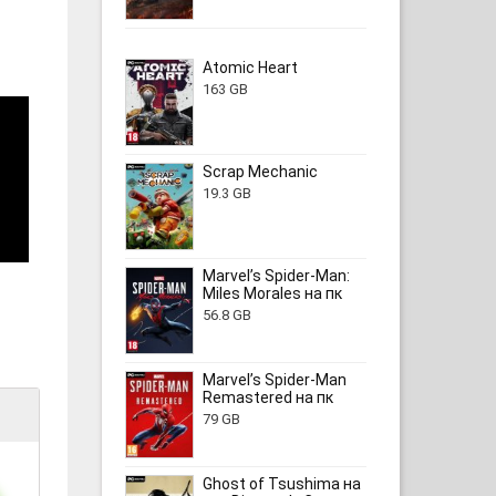
Atomic Heart
163 GB
Scrap Mechanic
19.3 GB
Marvel’s Spider-Man:
Miles Morales на пк
56.8 GB
Marvel’s Spider-Man
Remastered на пк
79 GB
Ghost of Tsushima на