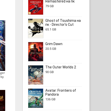
Remastered на пк
79 GB
Ghost of Tsushima на
пк - Director's Cut
65.1 GB
Grim Dawn
20.5 GB
The Outer Worlds 2
90 GB
gger
 by
Avatar: Frontiers of
Pandora
136 GB