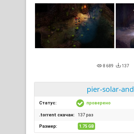
8 689
137
pier-solar-and
Статус:
проверено
.torrent скачан:
137 раз
Размер:
1.75 GB