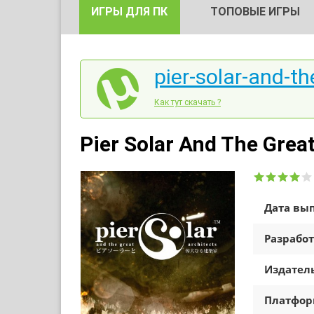
ИГРЫ ДЛЯ ПК
ТОПОВЫЕ ИГРЫ
pier-solar-and-th
Как тут скачать ?
Pier Solar And The Grea
Дата вып
Разработ
Издатель
Платфо