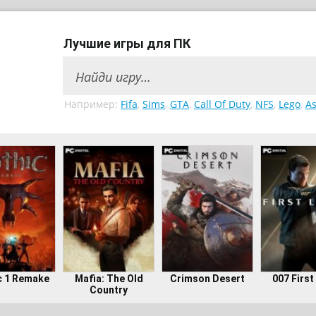
Лучшие игры для ПК
Например:
Fifa
,
Sims
,
GTA
,
Call Of Duty
,
NFS
,
Lego
,
As
c 1 Remake
Mafia: The Old
Crimson Desert
007 First
Country