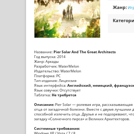
Жанр:
Игр
Категори
Название:
Pier Solar And The Great Architects
Год выпуска: 2014
Жанр: Аркады
Разработчик: WaterMelon
Издательство: WaterMelon
Платформа: PC
Тип издания: Лицензия
Язык интерфейса:
Английский, немецкий, французск
Язык озвучки: Отсутствует
Таблэтка:
Не требуется
Описание:
Pier Solar — ролевая игра, рассказывающая
отца от загадочной болезни. Вместе с двумя лучшими д
способной излечить отца. Друзья и не подозревают, чт
загадку «Солнечного пирса» и Великих Архитекторов.
Системные требования:
Windows XP / Vista / 7 / 8,