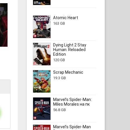
Atomic Heart
163 GB
Dying Light 2 Stay
Human: Reloaded
Edition
120 GB
Scrap Mechanic
19.3 GB
Marvel’s Spider-Man:
Miles Morales на пк
56.8 GB
Marvel’s Spider-Man