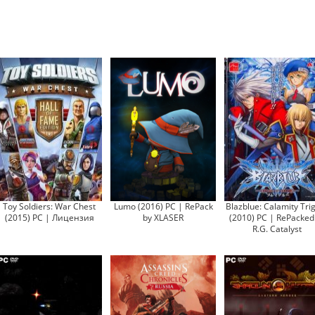
Toy Soldiers: War Chest
Lumo (2016) PC | RePack
Blazblue: Calamity Tri
(2015) PC | Лицензия
by XLASER
(2010) PC | RePacked
R.G. Catalyst