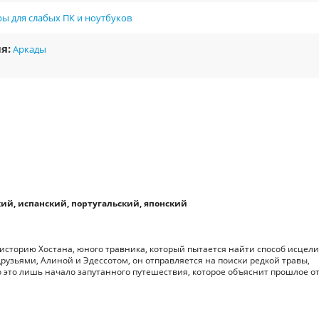
ы для слабых ПК и ноутбуков
я:
Аркады
ий, испанский, португальский, японский
 историю Хостана, юного травника, который пытается найти способ исцел
рузьями, Алиной и Эдессотом, он отправляется на поиски редкой травы,
о это лишь начало запутанного путешествия, которое объяснит прошлое от