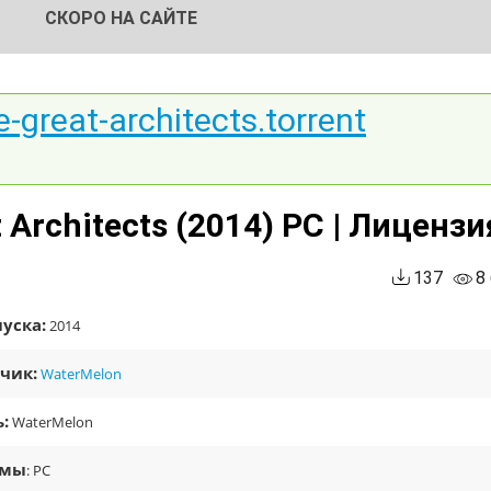
СКОРО НА САЙТЕ
e-great-architects.torrent
t Architects (2014) PC | Лицензи
137
8
уска:
2014
чик:
WaterMelon
:
WaterMelon
рмы
: PC