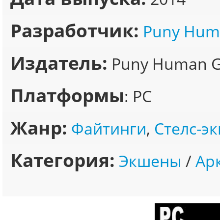
Разработчик:
Puny Hum
Издатель:
Puny Human 
Платформы
: PC
Жанр:
Файтинги
,
Стелс-э
Категория:
Экшены
/
Ар