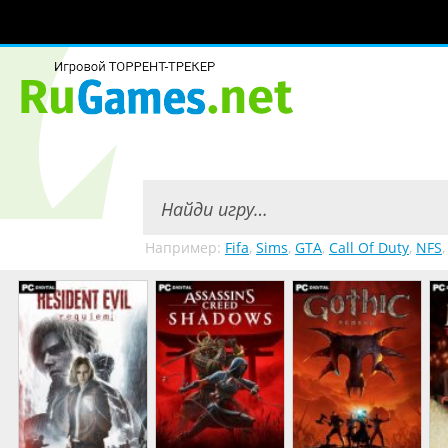
Например:
Fifa
,
Sims
,
GTA
,
Call Of Duty
,
NFS