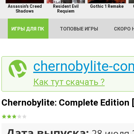
Assassin's Creed
Resident Evil
Gothic 1 Remake
Shadows
Requiem
ИГРЫ ДЛЯ ПК
ТОПОВЫЕ ИГРЫ
СКОРО 
chernobylite-com
DE
Как тут скачать ?
2
Chernobylite: Complete Edition
Дата выпуска:
28 июля 