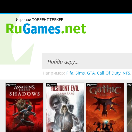
Например:
Fifa
,
Sims
,
GTA
,
Call Of Duty
,
NFS