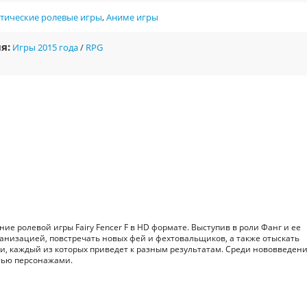
ктические ролевые игры
,
Аниме игры
я:
Игры 2015 года
/
RPG
дение ролевой игры Fairy Fencer F в HD формате. Выступив в роли Фанг и ее
рганизацией, повстречать новых фей и фехтовальщиков, а также отыскать
ути, каждый из которых приведет к разным результатам. Среди нововведен
тью персонажами.