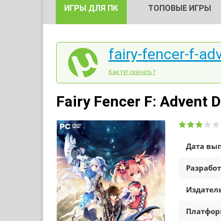
ИГРЫ ДЛЯ ПК
ТОПОВЫЕ ИГРЫ
fairy-fencer-f-ad
Как тут скачать ?
Fairy Fencer F: Advent 
Дата вып
Разработ
Издатель
Платфо