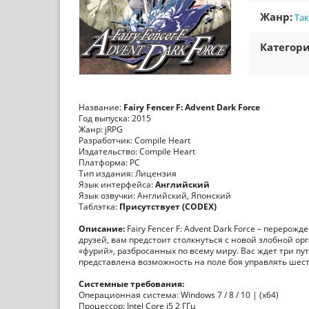
Жанр:
Та
Категори
Название:
Fairy Fencer F: Advent Dark Force
Год выпуска: 2015
Жанр: jRPG
Разработчик: Compile Heart
Издательство: Compile Heart
Платформа: РС
Тип издания: Лицензия
Язык интерфейса:
Английский
Язык озвучки: Английский, Японский
Таблэтка:
Присутствует (CODEX)
Описание:
Fairy Fencer F: Advent Dark Force – перерож
друзей, вам предстоит столкнуться с новой злобной о
«фурий», разбросанных по всему миру. Вас ждет три п
представлена возможность на поле боя управлять шес
Системные требования:
Операционная система: Windows 7 / 8 / 10 | (x64)
Процессор: Intel Core i5 2 ГГц