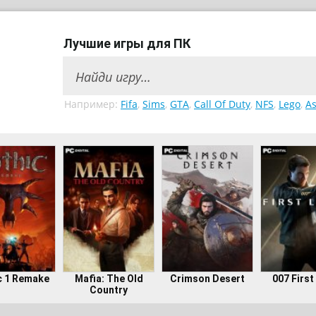
Лучшие игры для ПК
Например:
Fifa
,
Sims
,
GTA
,
Call Of Duty
,
NFS
,
Lego
,
As
c 1 Remake
Mafia: The Old
Crimson Desert
007 First
Country