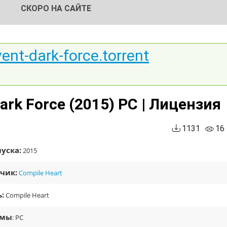
СКОРО НА САЙТЕ
vent-dark-force.torrent
Dark Force (2015) РС | Лицензия
1131
16
уска:
2015
чик:
Compile Heart
:
Compile Heart
рмы
: PC