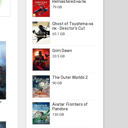
Remastered на пк
79 GB
Ghost of Tsushima на
пк - Director's Cut
65.1 GB
Grim Dawn
20.5 GB
The Outer Worlds 2
90 GB
he
Avatar: Frontiers of
Pandora
136 GB