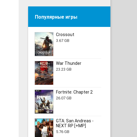
Популярные игры
Crossout
3.67 GB
War Thunder
23.23 GB
Fortnite: Chapter 2
26.07 GB
GTA: San Andreas -
NEXT RP [+MP]
5.76 GB