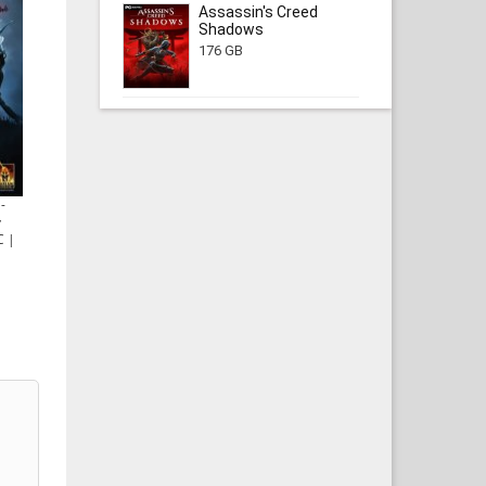
Assassin's Creed
Shadows
176 GB
 -
v
C |