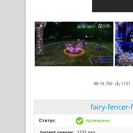
16 750
1131
fairy-fencer-
Статус:
проверено
.torrent скачан:
1131 раз