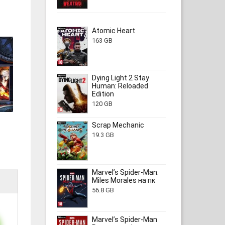
Atomic Heart
163 GB
Dying Light 2 Stay
Human: Reloaded
Edition
120 GB
Scrap Mechanic
19.3 GB
Marvel’s Spider-Man:
Miles Morales на пк
56.8 GB
Marvel’s Spider-Man