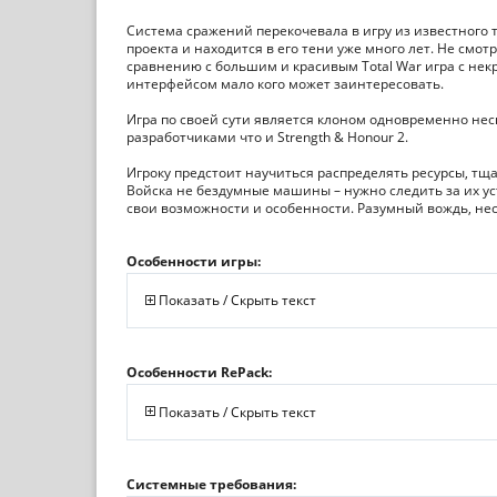
Система сражений перекочевала в игру из известного т
проекта и находится в его тени уже много лет. Не смо
сравнению с большим и красивым Total War игра с не
интерфейсом мало кого может заинтересовать.
Игра по своей сути является клоном одновременно неск
разработчиками что и Strength & Honour 2.
Игроку предстоит научиться распределять ресурсы, тща
Войска не бездумные машины – нужно следить за их уст
свои возможности и особенности. Разумный вождь, несо
Особенности игры:
Показать / Скрыть текст
Особенности RePack:
Показать / Скрыть текст
Системные требования: