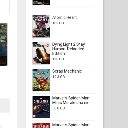
Atomic Heart
163 GB
Dying Light 2 Stay
Human: Reloaded
Edition
120 GB
Scrap Mechanic
19.3 GB
Marvel’s Spider-Man:
Miles Morales на пк
56.8 GB
Marvel’s Spider-Man