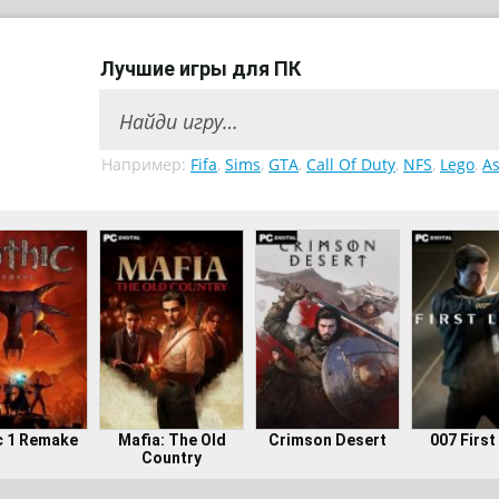
Лучшие игры для ПК
Например:
Fifa
,
Sims
,
GTA
,
Call Of Duty
,
NFS
,
Lego
,
As
c 1 Remake
Mafia: The Old
Crimson Desert
007 First
Country