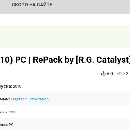
СКОРО НА САЙТЕ
0) PC | RePack by [R.G. Catalyst
836
32
уска:
2010
чик:
Magitech Corporation
:
Акелла
рмы
: PC