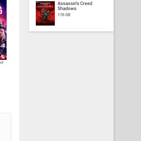
Assassin's Creed
Shadows
176 GB
ad