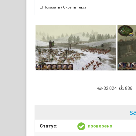
Показать / Скрыть текст
32 024
836
s
Статус:
проверено