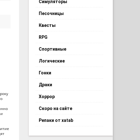
Симуляторы
Песочницы
Квесты
RPG
Спортивные
Логические
Гонки
Драки
гроку
Хоррор
го
янно
Скоро на сайте
 и
Репаки от xatab
витие
дят