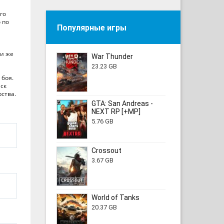
го
 по
Популярные игры
ми же
War Thunder
23.23 GB
 боя.
йск
ства.
GTA: San Andreas -
NEXT RP [+MP]
5.76 GB
Crossout
3.67 GB
World of Tanks
20.37 GB