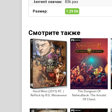
.torrent скачан:
836 раз
Размер:
1.29 Gb
Смотрите также
Hard West (2015) PC |
The Dungeon Of
RePack by R.G. Механики
Naheulbeuk: The Amulet
Of Chaos