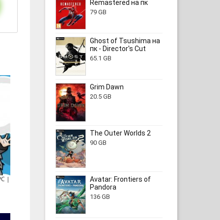
Remastered на пк
79 GB
Ghost of Tsushima на
пк - Director's Cut
65.1 GB
Grim Dawn
20.5 GB
The Outer Worlds 2
90 GB
PC |
Avatar: Frontiers of
Pandora
136 GB