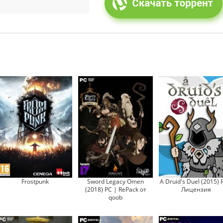
Frostpunk
Sword Legacy Omen
A Druid's Duel (2015) 
(2018) PC | RePack от
Лицензия
qoob