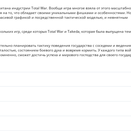
итана индустрии Total War. Вообще игра многое взяла от этого масштабно
тря на то, что обладает своими уникальными фишками и особенностями. Но
красивой графикой и посредственной тактической моделью, и невнятным
ольких игр, среди которых Total War и Takeda, которая была выпущена те
тельно планировать тактику поведения государства с соседями и ведения
алостью, состоянием боевого духа и вовремя кормить. У каждого типа во
мненно, сможет достичь успеха и мирового господства для своего государ