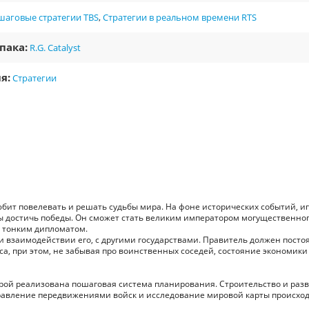
шаговые стратегии TBS
,
Стратегии в реальном времени RTS
пака:
R.G. Catalyst
я:
Стратегии
о любит повелевать и решать судьбы мира. На фоне исторических событий, и
бы достичь победы. Он сможет стать великим императором могущественно
 тонким дипломатом.
 и взаимодействии его, с другими государствами. Правитель должен посто
са, при этом, не забывая про воинственных соседей, состояние экономики
которой реализована пошаговая система планирования. Строительство и раз
правление передвижениями войск и исследование мировой карты происхо