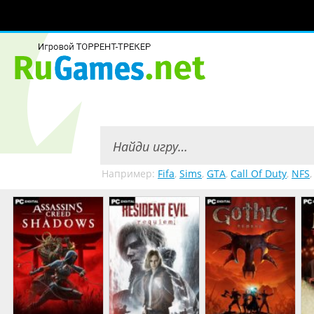
Например:
Fifa
,
Sims
,
GTA
,
Call Of Duty
,
NFS