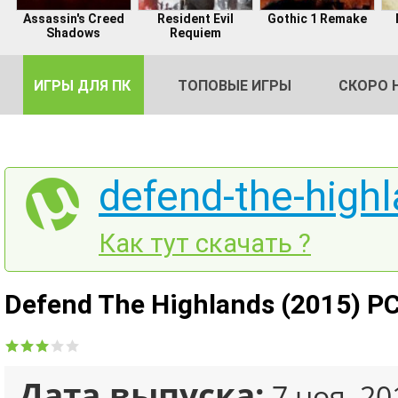
Assassin's Creed
Resident Evil
Gothic 1 Remake
Shadows
Requiem
ИГРЫ ДЛЯ ПК
ТОПОВЫЕ ИГРЫ
СКОРО 
defend-the-highl
DE
Как тут скачать ?
2
Defend The Highlands (2015) P
Дата выпуска:
7 ноя, 20