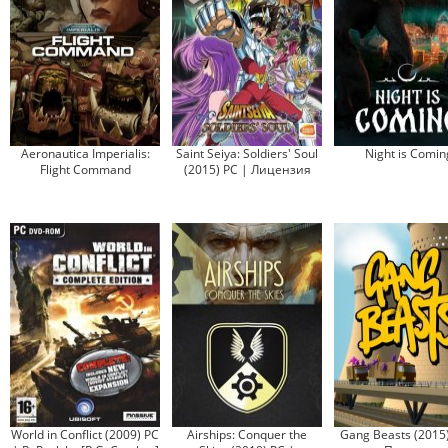
Aeronautica Imperialis:
Saint Seiya: Soldiers' Soul
Night is Comin
Flight Command
(2015) PC | Лицензия
World in Conflict (2009) PC
Airships: Conquer the
Gang Beasts (2015)