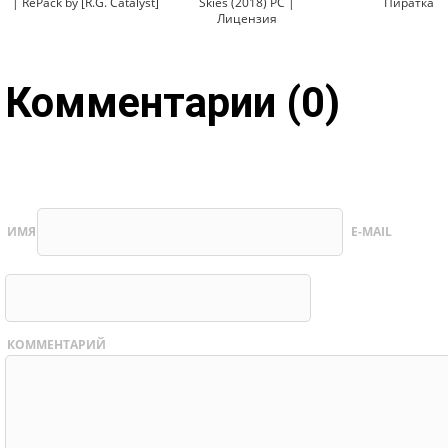
| RePack by [R.G. Catalyst]
Skies (2018) PC |
Пиратка
Лицензия
Комментарии (0)
ИМЯ
E-MAIL
КОММЕНТАРИЙ