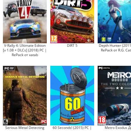
V-Rally 4: Ultimate Edition
DIRT 5
Depth Hunter (2011
[v 1.08 + DLCs] (2018) PC |
RePack от R.G. Cat
RePack от xatab
Serious Metal Detecting
60 Seconds! (2015) PC |
Metro Exodus Д