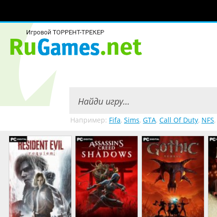
Например:
Fifa
,
Sims
,
GTA
,
Call Of Duty
,
NFS