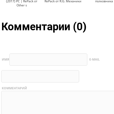
(2017) PC | RePack от
RePack от R.G. Механики
полковника
Other s
Комментарии (0)
ИМЯ
E-MAIL
КОММЕНТАРИЙ