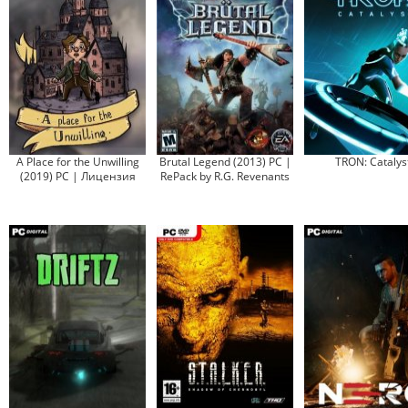
A Place for the Unwilling
Brutal Legend (2013) PC |
TRON: Catalys
(2019) PC | Лицензия
RePack by R.G. Revenants