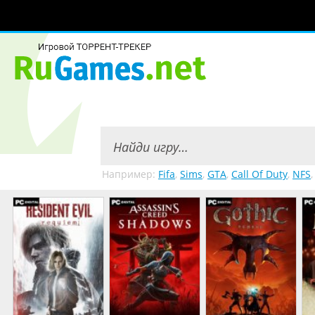
Например:
Fifa
,
Sims
,
GTA
,
Call Of Duty
,
NFS