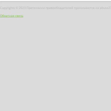
Copyrights © 2023 Претензиии правообладателей принимаются на abuse2
Обратная связь