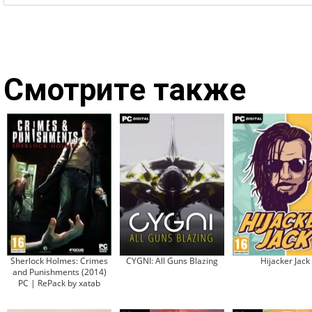
Смотрите также
Sherlock Holmes: Crimes
CYGNI: All Guns Blazing
Hijacker Jack
and Punishments (2014)
PC | RePack by xatab