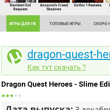
Resident Evil
Assassin's Creed
Gothic 1 Remake
Requiem
Shadows
ИГРЫ ДЛЯ ПК
ТОПОВЫЕ ИГРЫ
СКОРО 
dragon-quest-her
DE
Как тут скачать ?
2
Dragon Quest Heroes - Slime Ed
Дата выпуска:
3 декабр