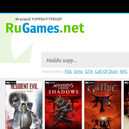
Например:
Fifa
,
Sims
,
GTA
,
Call Of Duty
,
NFS