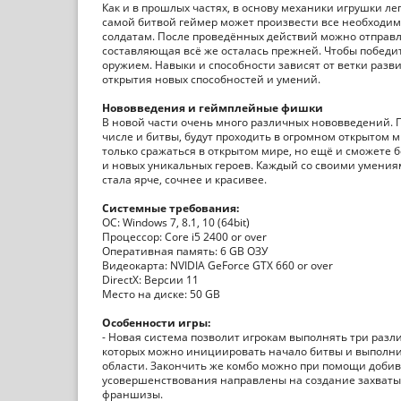
Как и в прошлых частях, в основу механики игрушки ле
самой битвой геймер может произвести все необходим
солдатам. После проведённых действий можно отправля
составляющая всё же осталась прежней. Чтобы победи
оружием. Навыки и способности зависят от ветки разви
открытия новых способностей и умений.
Нововведения и геймплейные фишки
В новой части очень много различных нововведений. Пр
числе и битвы, будут проходить в огромном открытом м
только сражаться в открытом мире, но ещё и сможете 
и новых уникальных героев. Каждый со своими умения
стала ярче, сочнее и красивее.
Системные требования:
ОС: Windows 7, 8.1, 10 (64bit)
Процессор: Core i5 2400 or over
Оперативная память: 6 GB ОЗУ
Видеокарта: NVIDIA GeForce GTX 660 or over
DirectX: Версии 11
Место на диске: 50 GB
Особенности игры:
- Новая система позволит игрокам выполнять три разл
которых можно инициировать начало битвы и выполнит
области. Закончить же комбо можно при помощи добива
усовершенствования направлены на создание захватыв
франшизы.