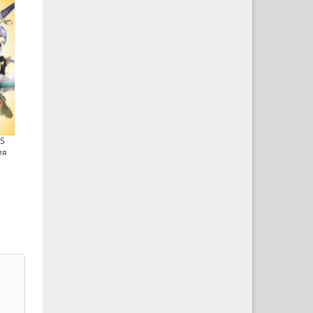
RS
ия