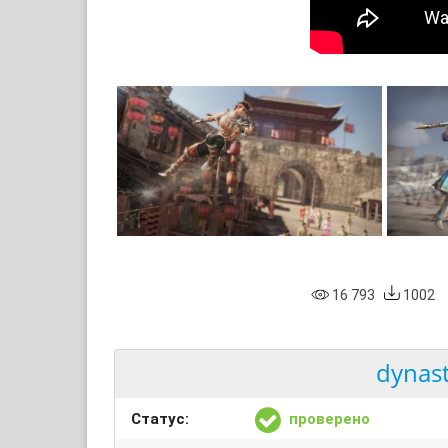
16 793
1002
dynast
Статус:
проверено