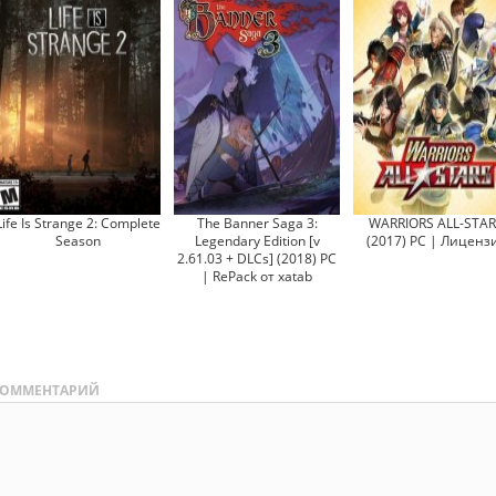
Life Is Strange 2: Complete
The Banner Saga 3:
WARRIORS ALL-STA
Season
Legendary Edition [v
(2017) PC | Лиценз
2.61.03 + DLCs] (2018) PC
| RePack от xatab
ОММЕНТАРИЙ