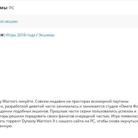
рмы
: PC
елс-экшен
я:
Игры 2018 года
/
Экшены
 Warriors ликуйте. Совсем недавно на просторах всемирной паутины
ти, разработкой девятой части занималась и занимается студия «Омега Фо
здании подобных экшенов. Прошлые части серии пользовались успехом и
вторы решили порадовать своих фанатов очередной частью. Игра появилас
ть торрент Dynasty Warriors 9 с нашего сайта на PC, чтобы снова окунуться
ленную.