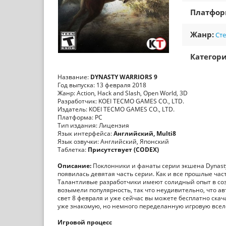
Платфо
Жанр:
Ст
Категори
Название:
DYNASTY WARRIORS 9
Год выпуска: 13 февраля 2018
Жанр: Action, Hack and Slash, Open World, 3D
Разработчик: KOEI TECMO GAMES CO., LTD.
Издатель: KOEI TECMO GAMES CO., LTD.
Платформа: PC
Тип издания: Лицензия
Язык интерфейса:
Английский, Multi8
Язык озвучки: Английский, Японский
Таблетка:
Присутствует (CODEX)
Описание:
Поклонники и фанаты серии экшена Dynasty
появилась девятая часть серии. Как и все прошлые час
Талантливые разработчики имеют солидный опыт в со
возымели популярность, так что неудивительно, что а
свет 8 февраля и уже сейчас вы можете бесплатно скача
уже знакомую, но немного переделанную игровую все
Игровой процесс