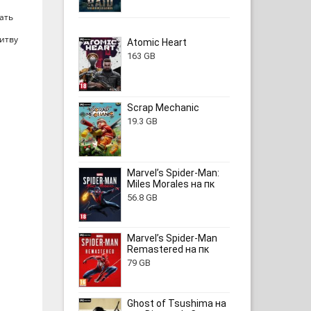
ать
итву
Atomic Heart
163 GB
Scrap Mechanic
19.3 GB
Marvel’s Spider-Man:
Miles Morales на пк
56.8 GB
Marvel’s Spider-Man
Remastered на пк
79 GB
Ghost of Tsushima на