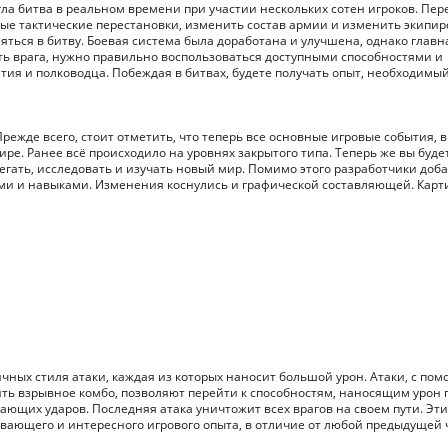
гла битва в реальном времени при участии нескольких сотен игроков. Пер
ые тактические перестановки, изменить состав армии и изменить экипир
ться в битву. Боевая система была доработана и улучшена, однако главн
ть врага, нужно правильно воспользоваться доступными способностями и
тия и полководца. Побеждая в битвах, будете получать опыт, необходимы
ежде всего, стоит отметить, что теперь все основные игровые события, в
ире. Ранее всё происходило на уровнях закрытого типа. Теперь же вы буде
бегать, исследовать и изучать новый мир. Помимо этого разработчики доб
ми и навыками. Изменения коснулись и графической составляющей. Карт
ичных стиля атаки, каждая из которых наносит большой урон. Атаки, с по
ь взрывное комбо, позволяют перейти к способностям, наносящим урон 
ющих ударов. Последняя атака уничтожит всех врагов на своем пути. Эти
ающего и интересного игрового опыта, в отличие от любой предыдущей 