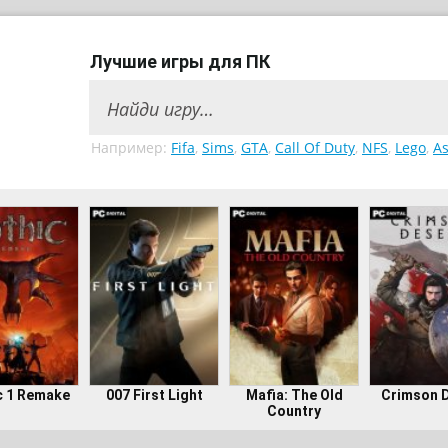
Лучшие игры для ПК
Например:
Fifa
,
Sims
,
GTA
,
Call Of Duty
,
NFS
,
Lego
,
As
c 1 Remake
007 First Light
Mafia: The Old
Crimson 
Country