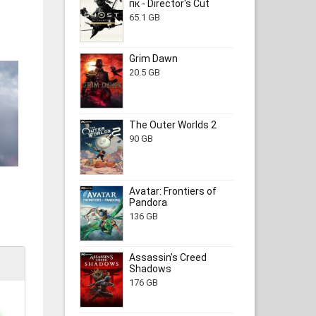
пк - Director's Cut
65.1 GB
Grim Dawn
20.5 GB
The Outer Worlds 2
90 GB
Avatar: Frontiers of
Pandora
136 GB
Assassin's Creed
Shadows
176 GB