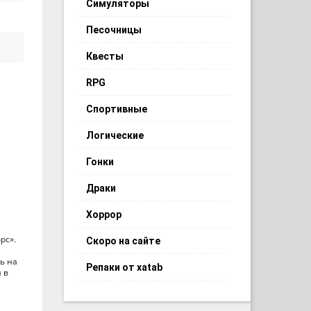
Симуляторы
Песочницы
Квесты
RPG
Спортивные
Логические
Гонки
Драки
Хоррор
рс».
Скоро на сайте
ь на
Репаки от xatab
 в