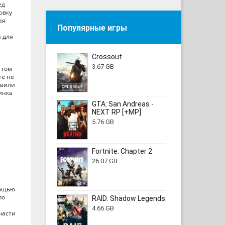
ед
овку
ая
Популярные игры
й для
Crossout
3.67 GB
 том
те не
авили
инка
GTA: San Andreas -
NEXT RP [+MP]
5.76 GB
Fortnite: Chapter 2
26.07 GB
мощью
по
RAID: Shadow Legends
4.66 GB
части