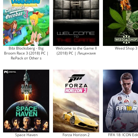
Bibi Blocksberg - Big
Welcome to the Game II
Weed Shop 3
Broom Race 3 (2018) PC |
(2018) PC | Лицензия
RePack от Other s
Space Haven
Forza Horizon 2
FIFA 18: ICON Edi