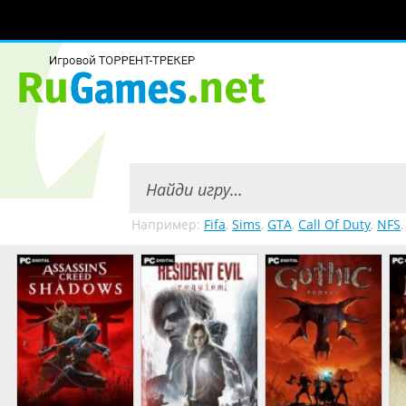
Например:
Fifa
,
Sims
,
GTA
,
Call Of Duty
,
NFS