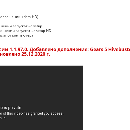
разрешении. (data-HD)
ешении запускать с setup
решении запускать с setup-HD
исит от компьютера)
и 1.1.97.0. Добавлено дополнение: Gears 5 Hivebuste
новлено 25.12.2020 г.