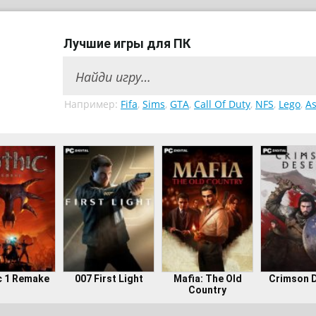
Лучшие игры для ПК
Например:
Fifa
,
Sims
,
GTA
,
Call Of Duty
,
NFS
,
Lego
,
As
c 1 Remake
007 First Light
Mafia: The Old
Crimson 
Country