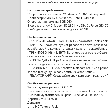
уничтожают улей, проникнув в самое его сердце.
Системные требования:
Операционная система: Windows 7, 10 (64-bit Required)
Процессор: AMD FX-6000 series | Intel i3 Skylake
Оперативная память: 8 GB ОЗУ
Видеокарта: AMD Radeon R9 280 | NVIDIA GeForce GTX 76
Свободное место на жестком диске: 90 GB
Особенности игры:
• ДО ТРЁХ ИГРОКОВ В КАМПАНИИ. Сражайтесь бок о бок 
• КАРЬЕРА. Пройдите путь от рядового до четырёхзвёзд
зарабатывайте крутые награды и хвастайтесь добытым
• ТРЕНИРОВОЧНЫЙ ЦЕНТР. Вы впервые играете в Gears
освоить азы и сложные боевые приёмы.
• ИГРА ЗА ДЖЕКА. Играйте за Джека — летающего бота
персонаж для тех, кто впервые играет в Gears.
• ПРАЗДНИК ДЛЯ ГЛАЗ. Играйте в любом режиме с раз
кадров в секунду на совместимых устройствах.
• РЕДАКТОР КАРТ. Создавайте свои карты для режима «
Особенности репака:
За основу взят релиз от CODEX
Вырезаны все озвучки кроме английской / Ничего не п
Вырезан мультиплеер. Вырезаны рекламные ролики
Версия игры 1.1.97.0
Дополнения:
Ultra-HD Texture Pack