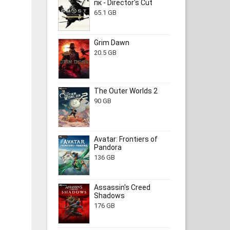
пк - Director's Cut
65.1 GB
Grim Dawn
20.5 GB
The Outer Worlds 2
90 GB
Avatar: Frontiers of
Pandora
136 GB
Assassin's Creed
Shadows
176 GB