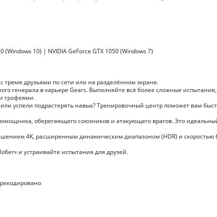
0 (Windows 10) | NVIDIA GeForce GTX 1050 (Windows 7)
с тремя друзьями по сети или на разделённом экране.
ного генерала в карьере Gears. Выполняйте всё более сложные испытания,
и трофеями.
 или успели подрастерять навык? Тренировочный центр поможет вам быс
-помощника, оберегающего союзников и атакующего врагов. Это идеальны
решением 4K, расширенным динамическим диапазоном (HDR) и скоростью 
Побег» и устраивайте испытания для друзей.
ерекодировано