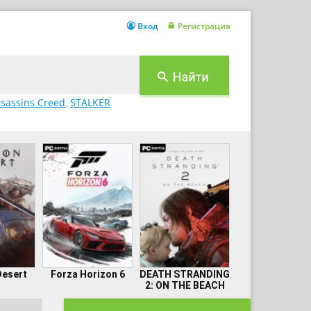
Вход
Регистрация
sassins Creed
,
STALKER
Desert
Forza Horizon 6
DEATH STRANDING
2: ON THE BEACH