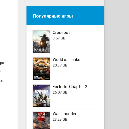
Популярные игры
Crossout
3.67 GB
World of Tanks
тро
20.37 GB
й
60
Fortnite: Chapter 2
26.07 GB
War Thunder
23.23 GB