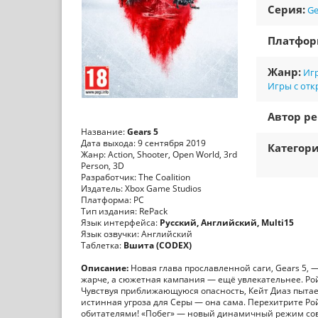
Серия:
Ge
Платфо
Жанр:
Игр
Игры с от
Автор ре
Название:
Gears 5
Дата выхода: 9 сентября 2019
Категори
Жанр: Action, Shooter, Open World, 3rd
Person, 3D
Разработчик: The Coalition
Издатель: Xbox Game Studios
Платформа: PC
Тип издания: RePack
Язык интерфейса:
Русский, Английский, Multi15
Язык озвучки: Английский
Таблетка:
Вшита (CODEX)
Описание:
Новая глава прославленной саги, Gears 5, 
жарче, а сюжетная кампания — ещё увлекательнее. Ро
Чувствуя приближающуюся опасность, Кейт Диаз пытает
истинная угроза для Серы — она сама. Перехитрите Рой 
обитателями! «Побег» — новый динамичный режим сов