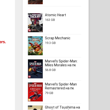
Atomic Heart
163 GB
Scrap Mechanic
rs.
19.3 GB
Marvel’s Spider-Man:
Miles Morales на пк
56.8 GB
Marvel’s Spider-Man
Remastered на пк
79 GB
Ghost of Tsushima на