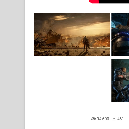
34 600
461