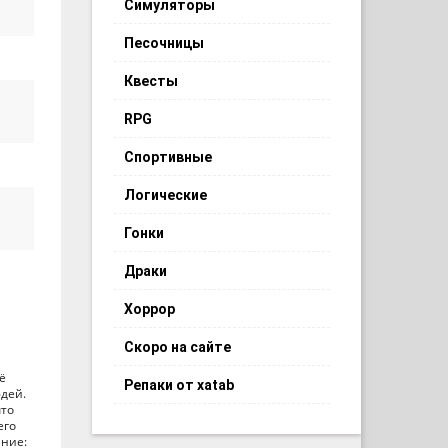
Симуляторы
Песочницы
Квесты
RPG
Спортивные
Логические
Гонки
Драки
Хоррор
Скоро на сайте
ё
Репаки от xatab
дей.
что
его
ание: