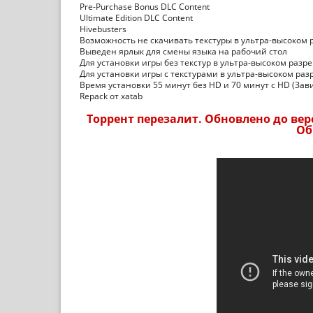
Pre-Purchase Bonus DLC Content
Ultimate Edition DLC Content
Hivebusters
Возможность не скачивать текстуры в ультра-высоком 
Выведен ярлык для смены языка на рабочий стол
Для установки игры без текстур в ультра-высоком разр
Для установки игры с текстурами в ультра-высоком раз
Время установки 55 минут без HD и 70 минут с HD (Зав
Repack от xatab
Торрент перезалит. Обновлено до верси
Об