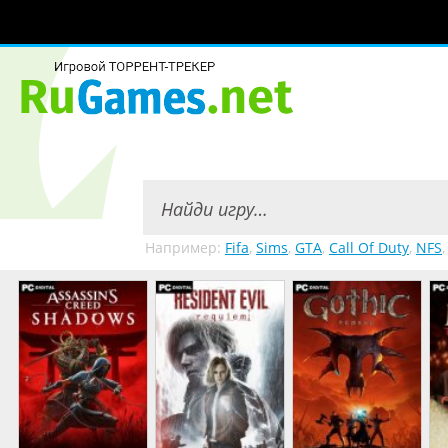
Например:
Fifa
,
Sims
,
GTA
,
Call Of Duty
,
NFS