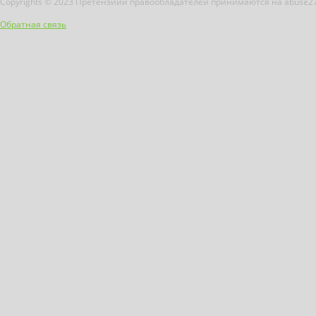
Copyrights © 2023 Претензиии правообладателей принимаются на abuse2
Обратная связь