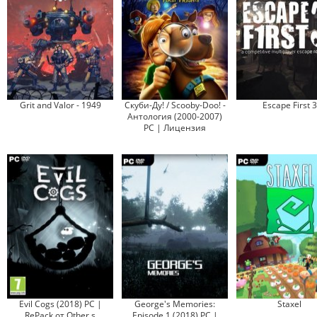
Grit and Valor - 1949
Скуби-Ду! / Scooby-Doo! -
Escape First 3
Антология (2000-2007)
PC | Лицензия
Evil Cogs (2018) PC |
George's Memories:
Staxel
RePack от Other s
Episode 1 (2018) PC |