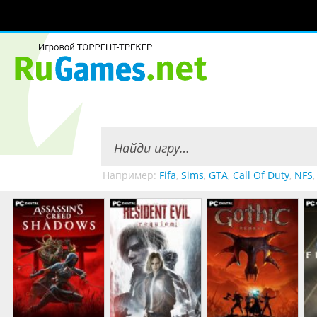
Например:
Fifa
,
Sims
,
GTA
,
Call Of Duty
,
NFS