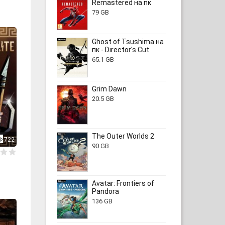
Remastered на пк
79 GB
Ghost of Tsushima на
пк - Director's Cut
65.1 GB
Grim Dawn
20.5 GB
The Outer Worlds 2
722
90 GB
Avatar: Frontiers of
Pandora
136 GB