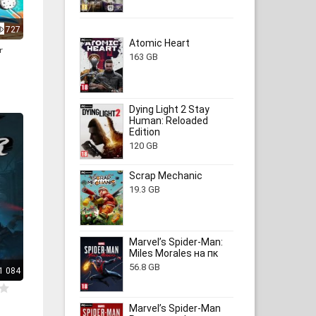
727
Atomic Heart
r
163 GB
Dying Light 2 Stay
Human: Reloaded
Edition
120 GB
Scrap Mechanic
19.3 GB
Marvel’s Spider-Man:
Miles Morales на пк
56.8 GB
1 084
Marvel’s Spider-Man