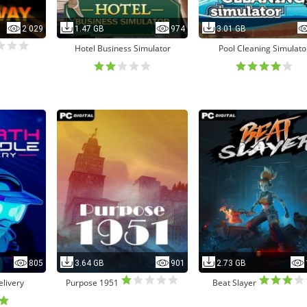
2 029
1.47 GB
974
3.01 GB
Hotel Business Simulator
Pool Cleaning Simulato
805
3.64 GB
901
2.73 GB
livery
Purpose 1951
Beat Slayer