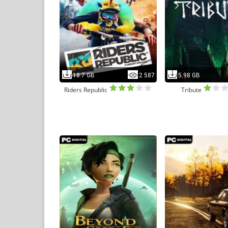
18.7 GB
2 587
5.98 GB
Riders Republic
Tribute