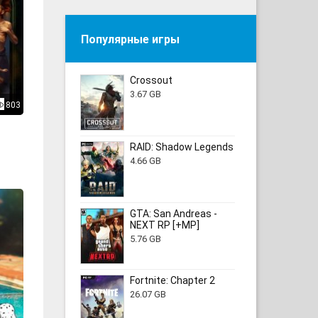
Популярные игры
Crossout
3.67 GB
803
RAID: Shadow Legends
4.66 GB
GTA: San Andreas -
NEXT RP [+MP]
5.76 GB
Fortnite: Chapter 2
26.07 GB