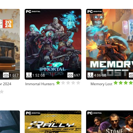
1 017
1.52 GB
697
4.06 GB
or 2024
Immortal Hunters
Memory Lost