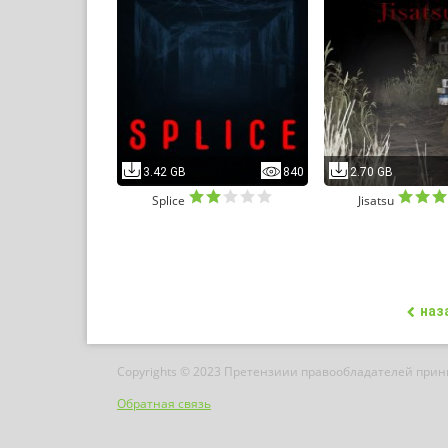
3.42 GB
840
2.70 GB
Splice
Jisatsu
наз
Copyrights © 2023 Претензиии правообладателей при
Обратная связь