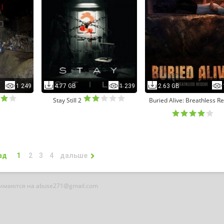
1 249
4.77 GB
1 239
2.63 GB
Stay Still 2
Buried Alive: Breathless R
ад
1
2
3
4
дальше
нимаются на abuse271@gmail.com