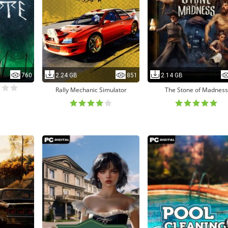
760
2.24 GB
851
2.14 GB
Rally Mechanic Simulator
The Stone of Madness