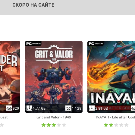
СКОРО НА САЙТЕ
920
1.77 GB
1 128
2.81 GB
uest
Grit and Valor - 1949
INAYAH - Life after God