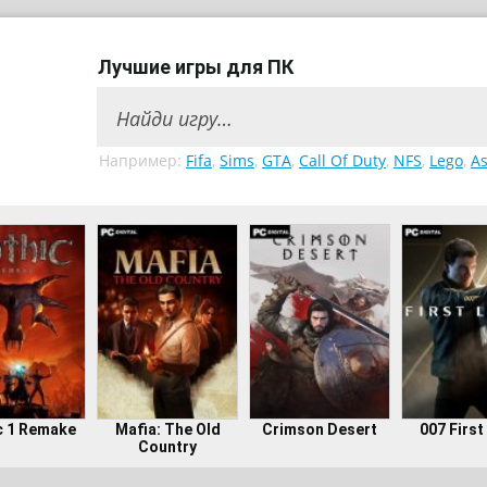
Лучшие игры для ПК
Например:
Fifa
,
Sims
,
GTA
,
Call Of Duty
,
NFS
,
Lego
,
As
c 1 Remake
Mafia: The Old
Crimson Desert
007 First
Country