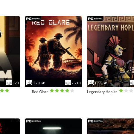
823
3.78 GB
2 210
1.65 GB
Red Glare
Legendary Hoplite