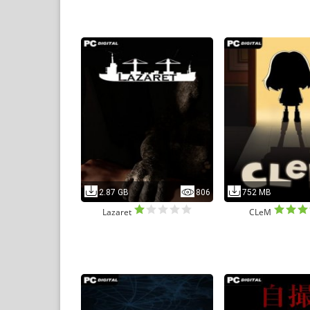
2.87 GB
806
752 MB
Lazaret
CLeM