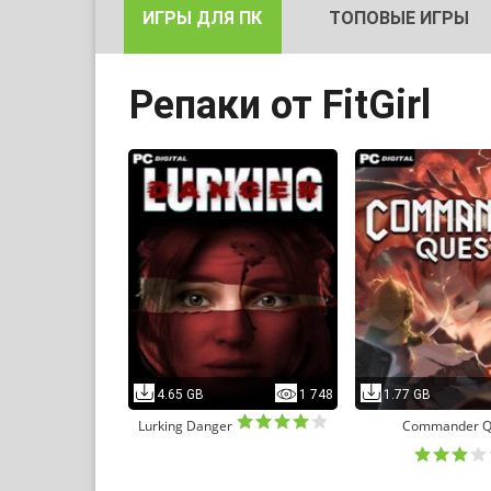
ИГРЫ ДЛЯ ПК
ТОПОВЫЕ ИГРЫ
Репаки от FitGirl
4.65 GB
1 748
1.77 GB
Lurking Danger
Commander Q