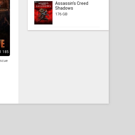
Assassin's Creed
Shadows
176 GB
1 185
escue