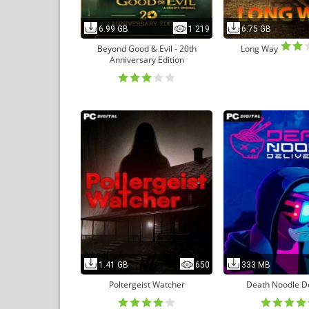
6.99 GB
1 219
6.75 GB
Beyond Good & Evil - 20th
Long Way
Anniversary Edition
1.41 GB
650
333 MB
Poltergeist Watcher
Death Noodle De