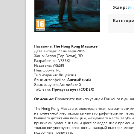
Жанр:
Игр
Категори
Название:
The Hong Kong Massacre
Дата выхода: 22 января 2019
Жанр: Action (Top-Down), 3D
Разработчик: VRESKI
Издатель: VRESKI
Платформа: PC
Тип издания: Лицензия
Язык интерфейса:
Английский
Язык озвучки: Английский
Таблетка:
Присутствует (CODEX)
Описание:
Проложите путь по улицам Гонконга в дина
The Hong Kong Massacre, вдохновленная классическими
наполненной жестокими кинематографическими перест
бывшего детектива полиции, жаждущего мести за убийс
прыжками, уклонениями и даже замедлением времени, 
только почувствуете опасность – каждый выстрел може
подручные предметы.