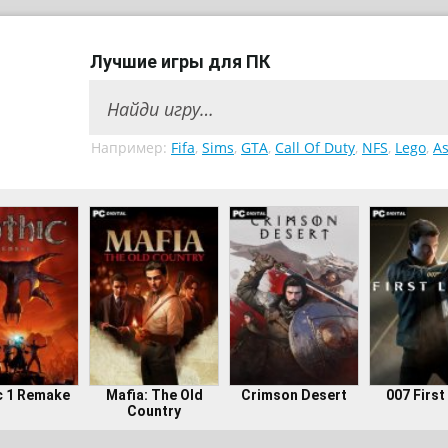
Лучшие игры для ПК
Например:
Fifa
,
Sims
,
GTA
,
Call Of Duty
,
NFS
,
Lego
,
As
c 1 Remake
Mafia: The Old
Crimson Desert
007 First
Country