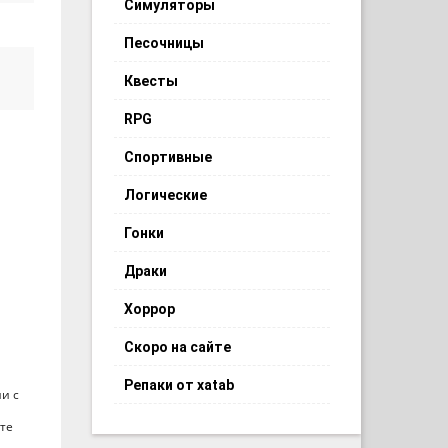
Симуляторы
Песочницы
Квесты
RPG
Спортивные
Логические
Гонки
Драки
Хоррор
Скоро на сайте
Репаки от xatab
и с
йте