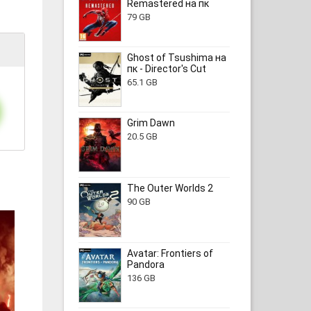
Remastered на пк
79 GB
Ghost of Tsushima на
пк - Director's Cut
65.1 GB
Grim Dawn
20.5 GB
The Outer Worlds 2
90 GB
Avatar: Frontiers of
Pandora
136 GB