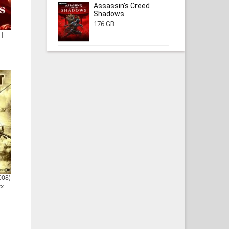
Assassin's Creed
Shadows
176 GB
 |
008)
xx