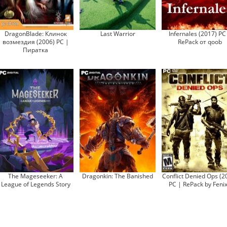
DragonBlade: Клинок
Last Warrior
Infernales (2017) PC
возмездия (2006) PC |
RePack от qoob
Пиратка
The Mageseeker: A
Dragonkin: The Banished
Conflict Denied Ops (2
League of Legends Story
PC | RePack by Feni