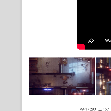
17 293
157