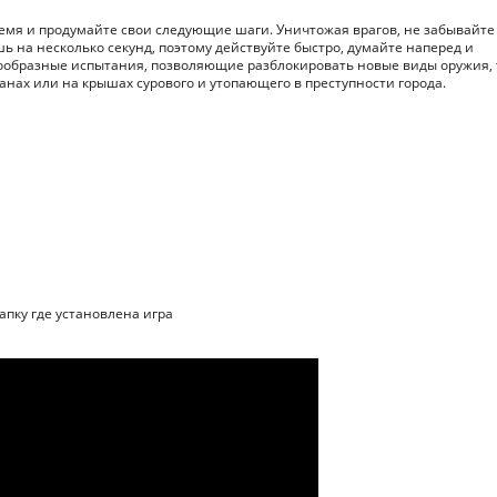
ремя и продумайте свои следующие шаги. Уничтожая врагов, не забывайте
шь на несколько секунд, поэтому действуйте быстро, думайте наперед и
нообразные испытания, позволяющие разблокировать новые виды оружия, 
ранах или на крышах сурового и утопающего в преступности города.
папку где установлена игра