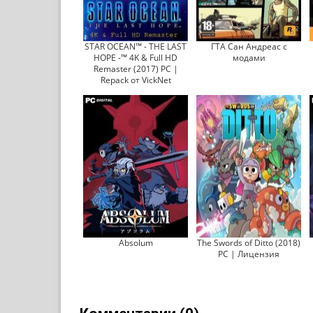
STAR OCEAN™ - THE LAST
ГТА Сан Андреас с
HOPE -™ 4K & Full HD
модами
Remaster (2017) PC |
Repack от VickNet
Absolum
The Swords of Ditto (2018)
PC | Лицензия