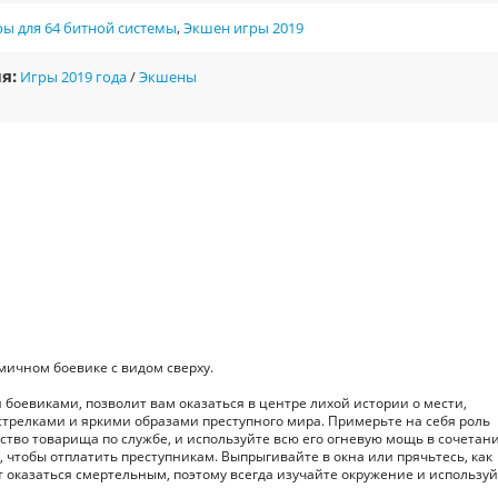
ы для 64 битной системы
,
Экшен игры 2019
я:
Игры 2019 года
/
Экшены
мичном боевике с видом сверху.
 боевиками, позволит вам оказаться в центре лихой истории о мести,
релками и яркими образами преступного мира. Примерьте на себя роль
тво товарища по службе, и используйте всю его огневую мощь в сочетани
чтобы отплатить преступникам. Выпрыгивайте в окна или прячьтесь, как
т оказаться смертельным, поэтому всегда изучайте окружение и использу