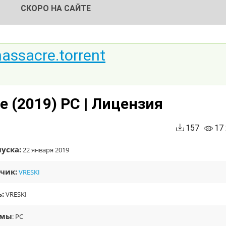
СКОРО НА САЙТЕ
assacre.torrent
e (2019) PC | Лицензия
157
17
уска:
22 января 2019
чик:
VRESKI
:
VRESKI
рмы
: PC