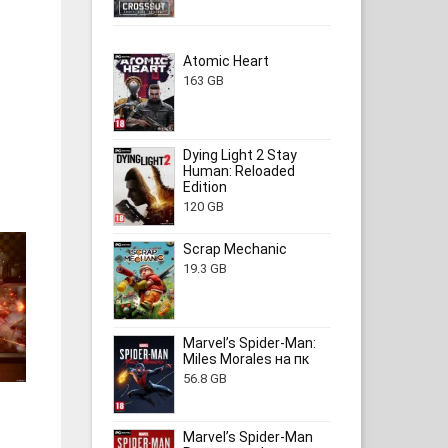
Atomic Heart
163 GB
Dying Light 2 Stay
Human: Reloaded
Edition
120 GB
Scrap Mechanic
19.3 GB
Marvel’s Spider-Man:
Miles Morales на пк
56.8 GB
Marvel’s Spider-Man