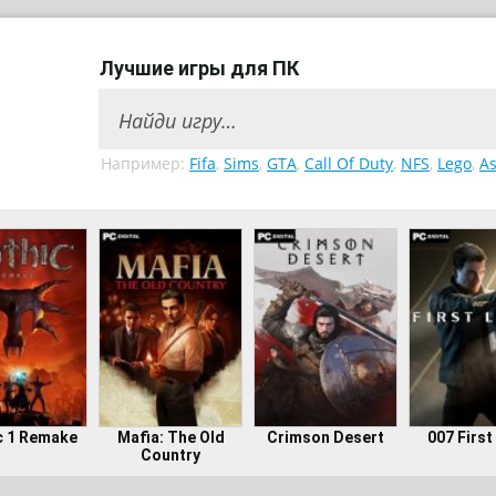
Лучшие игры для ПК
Например:
Fifa
,
Sims
,
GTA
,
Call Of Duty
,
NFS
,
Lego
,
As
c 1 Remake
Mafia: The Old
Crimson Desert
007 First
Country