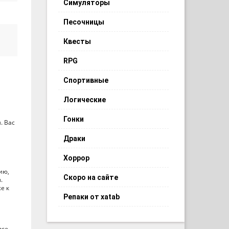
Симуляторы
Песочницы
Квесты
RPG
Спортивные
Логические
Гонки
. Вас
Драки
Хоррор
ию,
Скоро на сайте
.
е к
Репаки от xatab
все