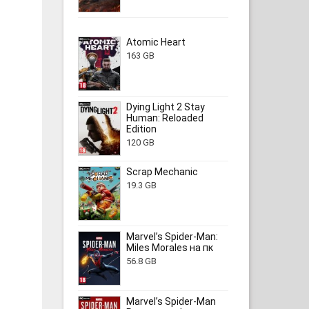
Atomic Heart
163 GB
Dying Light 2 Stay
Human: Reloaded
Edition
120 GB
Scrap Mechanic
19.3 GB
Marvel’s Spider-Man:
Miles Morales на пк
56.8 GB
Marvel’s Spider-Man