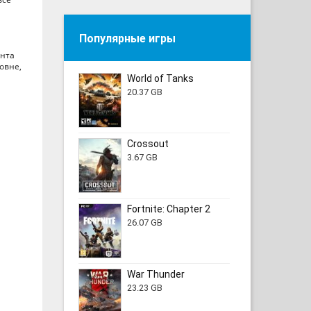
Популярные игры
ента
овне,
World of Tanks
20.37 GB
Crossout
3.67 GB
Fortnite: Chapter 2
26.07 GB
War Thunder
23.23 GB