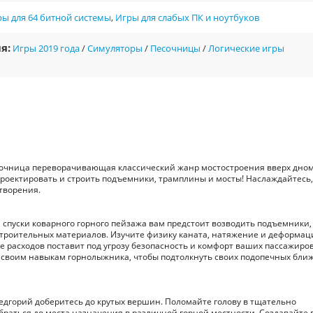
ы для 64 битной системы
,
Игры для слабых ПК и ноутбуков
я:
Игры 2019 года
/
Симуляторы
/
Песочницы
/
Логические игры
песочница переворачивающая классический жанр мостостроения вверх дном
проектировать и строить подъемники, трамплины и мосты! Наслаждайтесь,
творения.
пуски коварного горного пейзажа вам предстоит возводить подъемники,
 строительных материалов. Изучите физику каната, натяжение и деформац
е расходов поставит под угрозу безопасность и комфорт ваших пассажиров
к своим навыкам горнолыжника, чтобы подтолкнуть своих подопечных ближ
едгорий доберитесь до крутых вершин. Поломайте голову в тщательно
раться до места назначения в различной горной местности. Создавайте 