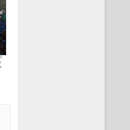
7:
о
а