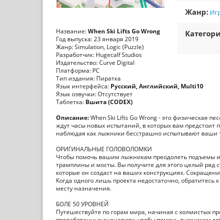
Жанр:
Игр
Название:
When Ski Lifts Go Wrong
Категори
Год выпуска: 23 января 2019
Жанр: Simulation, Logic (Puzzle)
Разработчик: Hugecalf Studios
Издательство: Curve Digital
Платформа: PC
Тип издания: Пиратка
Язык интерфейса:
Русский, Английский, Multi10
Язык озвучки: Отсутствует
Таблетка:
Вшита (CODEX)
Описание:
When Ski Lifts Go Wrong - это физическая 
ждут часы новых испытаний, в которых вам предстоит 
наблюдая как лыжники бесстрашно испытывают ваши 
ОРИГИНАЛЬНЫЕ ГОЛОВОЛОМКИ
Чтобы помочь вашим лыжникам преодолеть подъемы и с
трамплины и мосты. Вы получите для этого целый ряд
которые он создаст на ваших конструкциях. Сокращени
Когда одного лишь проекта недостаточно, обратитесь 
месту назначения.
БОЛЕ 50 УРОВНЕЙ
Путешествуйте по горам мира, начиная с холмистых пр
проработанных сценариях, чтобы помочь лыжникам доб