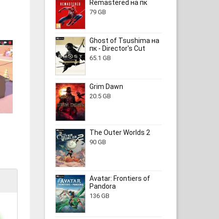
Remastered на пк
79 GB
Ghost of Tsushima на
пк - Director's Cut
65.1 GB
Grim Dawn
20.5 GB
The Outer Worlds 2
90 GB
Avatar: Frontiers of
Pandora
136 GB