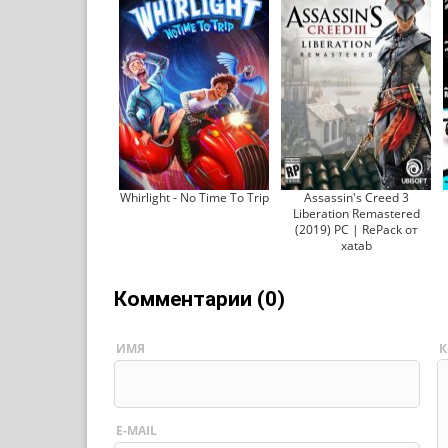
Whirlight - No Time To Trip
Assassin's Creed 3
Liberation Remastered
(2019) PC | RePack от
xatab
Комментарии (0)
ИМЯ
К
E-MAIL