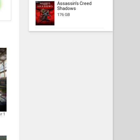
Assassin's Creed
Shadows
176 GB
r 1