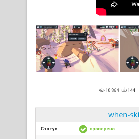
10 864
144
when-ski
Статус:
проверено