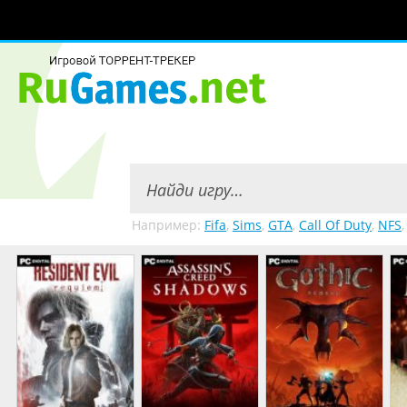
Например:
Fifa
,
Sims
,
GTA
,
Call Of Duty
,
NFS