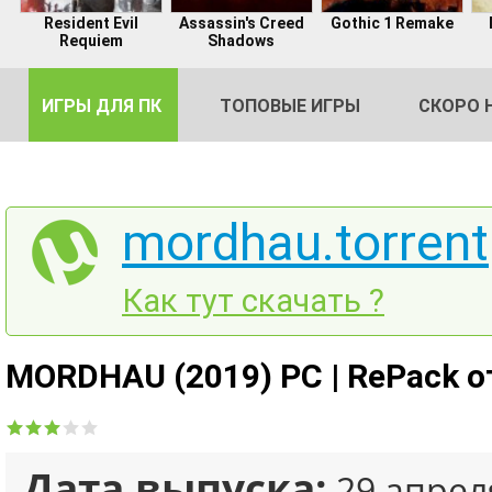
Resident Evil
Assassin's Creed
Gothic 1 Remake
Requiem
Shadows
ИГРЫ ДЛЯ ПК
ТОПОВЫЕ ИГРЫ
СКОРО 
mordhau.torrent
DE
Как тут скачать ?
2
MORDHAU (2019) PC | RePack о
Дата выпуска:
29 апрел