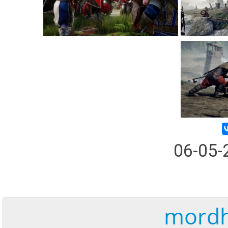
06-05
mordh